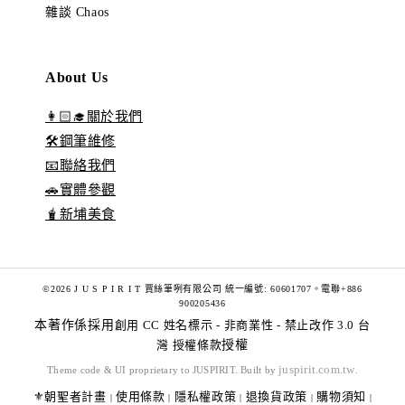
雜談 Chaos
About Us
👩🏻‍🎓關於我們
🛠️鋼筆維修
📧聯絡我們
🚗實體參觀
🧋新埔美食
©2026 J U S P I R I T 賈絲筆咧有限公司 統一編號: 60601707。電聯+886
900205436
本著作係採用
創用 CC 姓名標示 - 非商業性 - 禁止改作 3.0 台
灣 授權條款
授權
juspirit.com.tw
Theme code & UI proprietary to JUSPIRIT. Built by
.
⚜️朝聖者計畫
使用條款
隱私權政策
退換貨政策
購物須知
|
|
|
|
|