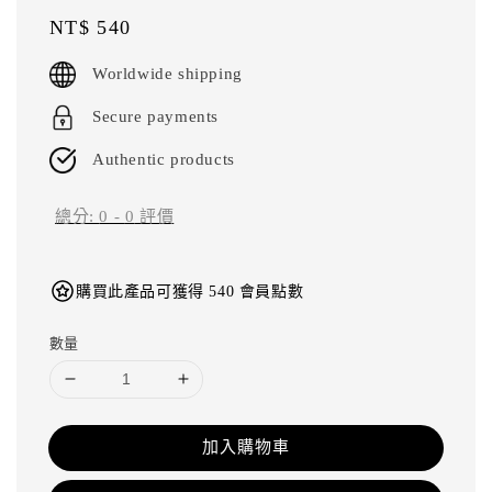
Regular
NT$ 540
price
Worldwide shipping
Secure payments
Authentic products
總分:
0
-
0
評價
購買此產品可獲得 540 會員點數
數量
加入購物車