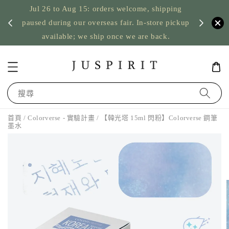
Jul 26 to Aug 15: orders welcome, shipping
暫停寄
US orde
paused during our overseas fair. In-store pickup
available; we ship once we are back.
搜尋
首頁
/
Colorverse - 實驗計畫
/ 【韓光塔 15ml 閃粉】Colorverse 鋼筆
墨水