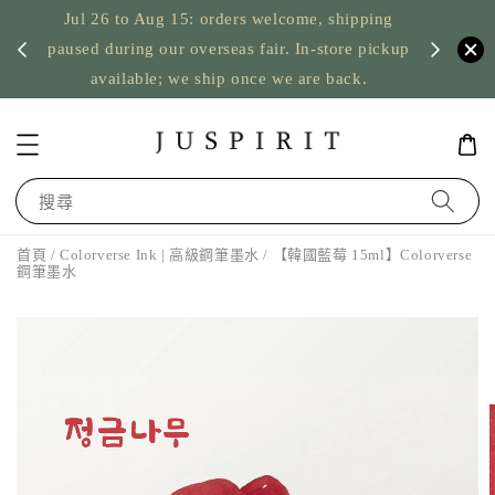
Jul 26 to Aug 15: orders welcome, shipping
暫停寄
US orde
paused during our overseas fair. In-store pickup
available; we ship once we are back.
搜尋
首頁
/
Colorverse Ink | 高級鋼筆墨水
/ 【韓國藍莓 15ml】Colorverse
鋼筆墨水