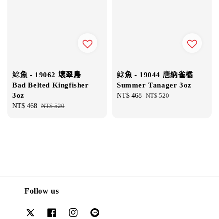
鯰魚 - 19062 壞翠鳥
鯰魚 - 19044 唐納雀橘
Bad Belted Kingfisher
Summer Tanager 3oz
3oz
Sale
NT$ 468
Regular
NT$ 520
Sale
NT$ 468
Regular
NT$ 520
price
price
price
price
Follow us