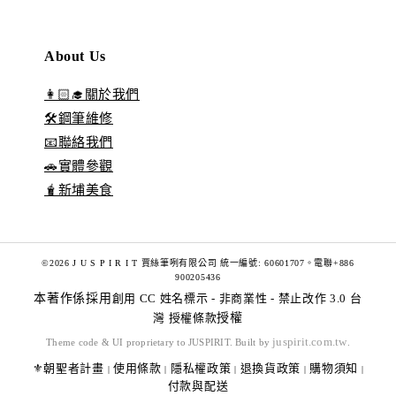
About Us
👩🏻‍🎓關於我們
🛠️鋼筆維修
📧聯絡我們
🚗實體參觀
🧋新埔美食
©2026 J U S P I R I T 賈絲筆咧有限公司 統一編號: 60601707。電聯+886
900205436
本著作係採用
創用 CC 姓名標示 - 非商業性 - 禁止改作 3.0 台
灣 授權條款
授權
juspirit.com.tw
Theme code & UI proprietary to JUSPIRIT. Built by
.
⚜️朝聖者計畫
使用條款
隱私權政策
退換貨政策
購物須知
|
|
|
|
|
付款與配送