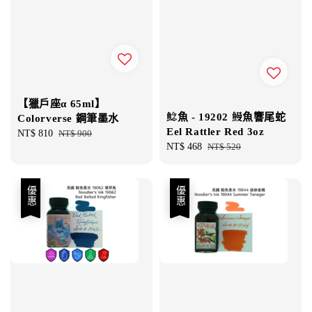
【獵戶座α 65ml】
鯰魚 - 19202 鰻魚響尾蛇
Colorverse 鋼筆墨水
Eel Rattler Red 3oz
Sale
NT$ 810
Regular
NT$ 900
Sale
NT$ 468
Regular
NT$ 520
price
price
price
price
優惠
優惠