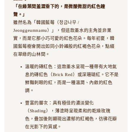
「在綠葉間羞澀垂下的，是微酸微甜的紅色鐘
聲。」
雖然名為「韓國藍莓（정금나무 /
Jeonggeumnamu）」，但這款墨水的主角並非果
實，而是它那小巧可愛的紅色花朵。每年初夏，韓
國藍莓樹會開出如同小鈴鐺般的紅褐色花朵，點綴
在翠綠的山林間。
溫暖的磚紅色：這款墨水呈現一種帶有大地氣
息的磚紅色（Brick Red）或深珊瑚紅。它不是
鮮豔刺眼的紅，而是一種溫潤、內斂的紅色
調。
豐富的層次：具有極佳的濃淡變化
（Shading），薄塗時呈現柔和的乾燥玫瑰
色，疊加後則顯現出濃郁的紅褐色，彷彿花瓣
在光影下的質感。