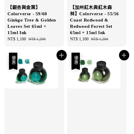
【銀杏與金葉】
【加州紅木與紅木森
Colorverse - 59/60
林】Colorverse - 55/56
Ginkgo Tree & Golden
Coast Redwood &
Leaves Set 65ml +
Redwood Forest Set
15ml Ink
65ml + 15ml Ink
Sale
NT$ 1,100
Regular
NT$ 1,200
Sale
NT$ 1,100
Regular
NT$ 1,200
price
price
price
price
優惠
優惠