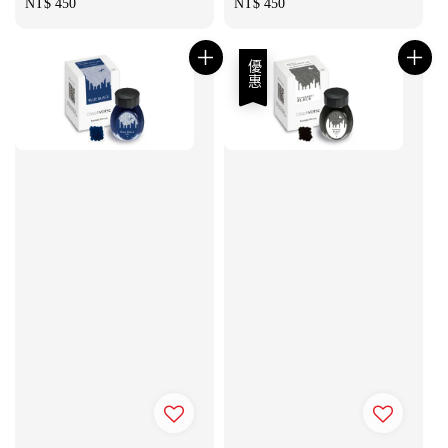
Regular
NT$ 450
Regular
NT$ 450
price
price
優惠