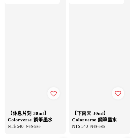
【休息片刻 30ml】
【下雨天 30ml】
Colorverse 鋼筆墨水
Colorverse 鋼筆墨水
Sale
NT$ 540
Regular
NT$ 585
Sale
NT$ 540
Regular
NT$ 585
price
price
price
price