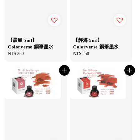
【晨星 5ml】
【靜海 5ml】
Colorverse 鋼筆墨水
Colorverse 鋼筆墨水
Regular
NT$ 250
Regular
NT$ 250
price
price