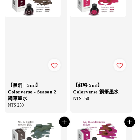
【黑洞｜5ml】
【紅移 5ml】
Colorverse - Season 2
Colorverse 鋼筆墨水
鋼筆墨水
Regular
NT$ 250
Regular
NT$ 250
price
price