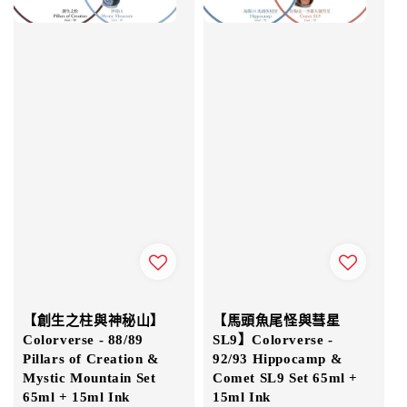
【創生之柱與神秘山】
【馬頭魚尾怪與彗星
Colorverse - 88/89
SL9】Colorverse -
Pillars of Creation &
92/93 Hippocamp &
Mystic Mountain Set
Comet SL9 Set 65ml +
65ml + 15ml Ink
15ml Ink