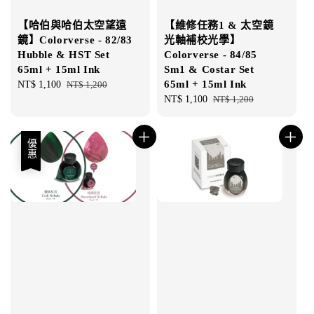
【哈伯與哈伯太空望遠
【維修任務1 & 太空鏡
鏡】Colorverse - 82/83
光軸補校光學】
Hubble & HST Set
Colorverse - 84/85
65ml + 15ml Ink
Sm1 & Costar Set
65ml + 15ml Ink
Sale
NT$ 1,100
Regular
NT$ 1,200
price
price
Sale
NT$ 1,100
Regular
NT$ 1,200
price
price
優惠