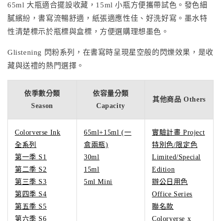
65ml 大瓶適合擺設收藏，15ml 小瓶方便攜帶試色。發色細
膩繽紛，書寫流暢舒適，紙張適應性佳、好洗好寫。墨水特
性清楚標示於瓶標與盒標，方便選購理想墨色。
Glistening 閃粉系列，在書寫時呈現星空般的閃爍效果，是收
藏與送禮的熱門選擇。
依季數分類
依容量分類
其他商品 Others
Season
Capacity
Colorverse Ink
65ml+15ml (一
實驗計畫 Project
全系列
盒兩瓶)
特別色/限定色
第一季 S1
30ml
Limited/Special
第二季 S2
15ml
Edition
第三季 S3
5ml Mini
辦公日用色
第四季 S4
Office Series
第五季 S5
聯名款
第六季 S6
Colorverse x