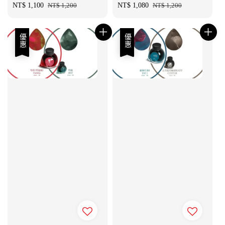
Sale
NT$ 1,100
Regular
NT$ 1,200
Sale
NT$ 1,080
Regular
NT$ 1,200
price
price
price
price
優惠
優惠