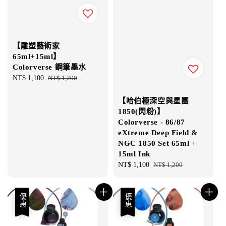
【雕塑藝術家
65ml+15ml】
Colorverse 鋼筆墨水
Sale
NT$ 1,100
Regular
NT$ 1,200
price
price
【哈伯極深空與星團
1850(閃粉)】
Colorverse - 86/87
eXtreme Deep Field &
NGC 1850 Set 65ml +
15ml Ink
Sale
NT$ 1,100
Regular
NT$ 1,200
price
price
優惠
優惠