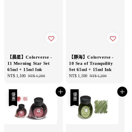
【晨星】Colorverse -
【靜海】Colorverse -
11 Morning Star Set
10 Sea of Tranquility
65ml + 15ml Ink
Set 65ml + 15ml Ink
Sale
NT$ 1,100
Regular
NT$ 1,200
Sale
NT$ 1,100
Regular
NT$ 1,200
price
price
price
price
優惠
優惠