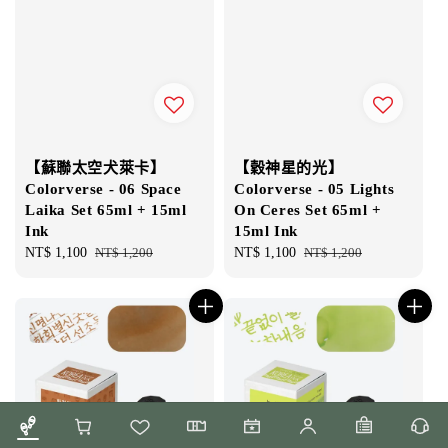
【蘇聯太空犬萊卡】
【穀神星的光】
Colorverse - 06 Space
Colorverse - 05 Lights
Laika Set 65ml + 15ml
On Ceres Set 65ml +
Ink
15ml Ink
Sale
NT$ 1,100
Regular
NT$ 1,200
Sale
NT$ 1,100
Regular
NT$ 1,200
price
price
price
price