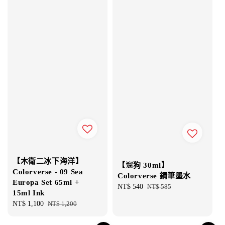
【木衛二冰下海洋】
【遛狗 30ml】
Colorverse - 09 Sea
Colorverse 鋼筆墨水
Europa Set 65ml +
Sale
NT$ 540
Regular
NT$ 585
15ml Ink
price
price
Sale
NT$ 1,100
Regular
NT$ 1,200
price
price