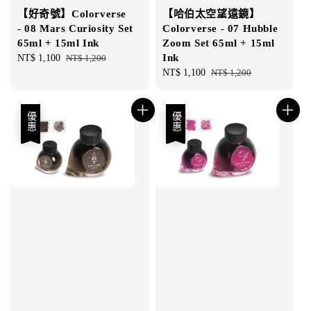
【好奇號】Colorverse
【哈伯太空望遠鏡】
- 08 Mars Curiosity Set
Colorverse - 07 Hubble
65ml + 15ml Ink
Zoom Set 65ml + 15ml
Ink
Sale
NT$ 1,100
Regular
NT$ 1,200
price
price
Sale
NT$ 1,100
Regular
NT$ 1,200
price
price
優惠
優惠