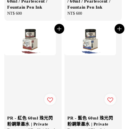
60ml / Pearlescent /
/ 60ml / Pearlescent /
Fountain Pen Ink
Fountain Pen Ink
Regular
NT$ 600
Regular
NT$ 600
price
price
PR - 紅色 60ml 珠光閃
PR - 藍色 60ml 珠光閃
粉鋼筆墨水 | Private
粉鋼筆墨水 | Private