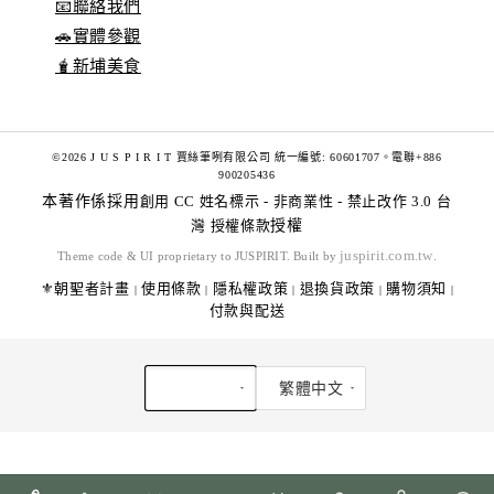
📧聯絡我們
🚗實體參觀
🧋新埔美食
©2026 J U S P I R I T 賈絲筆咧有限公司 統一編號: 60601707。電聯+886
900205436
本著作係採用
創用 CC 姓名標示 - 非商業性 - 禁止改作 3.0 台
灣 授權條款
授權
juspirit.com.tw
Theme code & UI proprietary to JUSPIRIT. Built by
.
⚜️朝聖者計畫
使用條款
隱私權政策
退換貨政策
購物須知
|
|
|
|
|
付款與配送