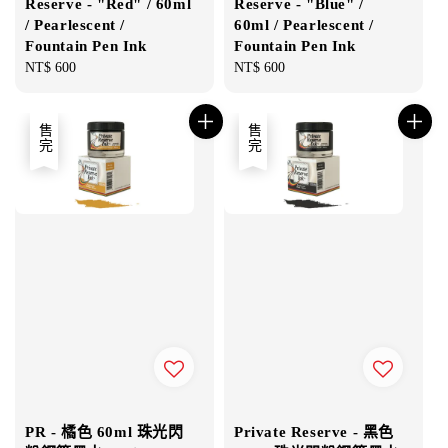
Reserve - "Red" / 60ml
Reserve - "Blue" /
/ Pearlescent /
60ml / Pearlescent /
Fountain Pen Ink
Fountain Pen Ink
Regular
NT$ 600
Regular
NT$ 600
price
price
售完
售完
PR - 橘色 60ml 珠光閃
Private Reserve - 黑色