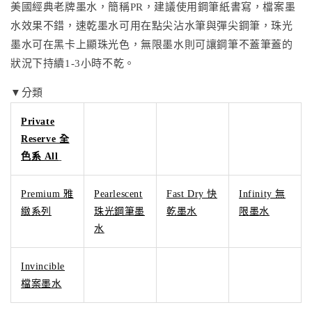
美國經典老牌墨水，簡稱PR，建議使用鋼筆紙書寫，檔案墨
水效果不錯，速乾墨水可用在點尖沾水筆與彈尖鋼筆，珠光
墨水可在黑卡上顯珠光色，無限墨水則可讓鋼筆不蓋筆蓋的
狀況下持續1-3小時不乾。
▼分類
Private
Reserve 全
色系 All
Premium 雅
Pearlescent
Fast Dry 快
Infinity 無
緻系列
珠光鋼筆墨
乾墨水
限墨水
水
Invincible
檔案墨水