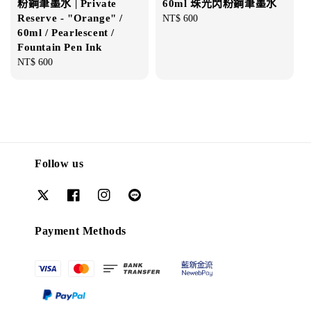
粉鋼筆墨水 | Private
60ml 珠光閃粉鋼筆墨水
Reserve - "Orange" /
Regular
NT$ 600
60ml / Pearlescent /
price
Fountain Pen Ink
Regular
NT$ 600
price
Follow us
Payment Methods