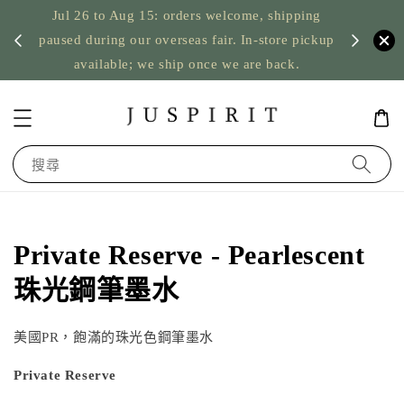
Jul 26 to Aug 15: orders welcome, shipping
暫停寄
US orde
paused during our overseas fair. In-store pickup
available; we ship once we are back.
搜尋
Private Reserve - Pearlescent
珠光鋼筆墨水
美國PR，飽滿的珠光色鋼筆墨水
Private Reserve