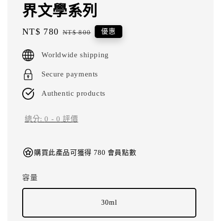
界文學系列
Sale
NT$ 780
Regular
優惠
NT$ 800
price
price
Worldwide shipping
Secure payments
Authentic products
總分:
0
-
0
評價
購買此產品可獲得 780 會員點數
容量
30ml