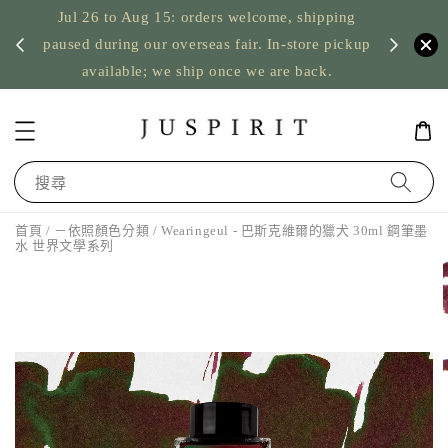
Jul 26 to Aug 15: orders welcome, shipping
暫停寄
US orde
paused during our overseas fair. In-store pickup
available; we ship once we are back.
搜尋
首頁
/
－依照顏色分類
/ Wearingeul - 巴斯克維爾的獵犬 30ml 鋼筆墨
水 世界文學系列