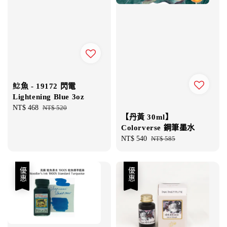
鯰魚 - 19172 閃電
Lightening Blue 3oz
Sale
NT$ 468
Regular
NT$ 520
【丹黃 30ml】
price
price
Colorverse 鋼筆墨水
Sale
NT$ 540
Regular
NT$ 585
price
price
優惠
優惠