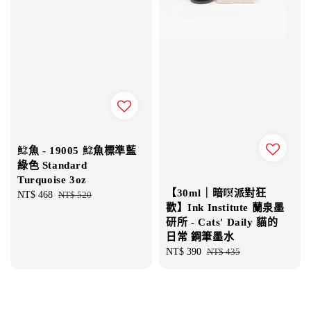
鯰魚 - 19005 鯰魚標準藍
綠色 Standard
Turquoise 3oz
【30ml｜暗暝派對狂
Sale
NT$ 468
Regular
NT$ 520
歡】Ink Institute 蘭泉墨
price
price
研所 - Cats' Daily 貓的
日常 鋼筆墨水
Sale
NT$ 390
Regular
NT$ 435
price
price