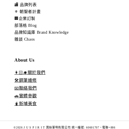
🏬 品牌列表
⚜️ 朝聖者計畫
🏢企業訂製
部落格 Blog
品牌知識庫 Brand Knowledge
雜談 Chaos
About Us
👩🏻‍🎓關於我們
🛠️鋼筆維修
📧聯絡我們
🚗實體參觀
🧋新埔美食
©2026 J U S P I R I T 賈絲筆咧有限公司 統一編號: 60601707。電聯+886