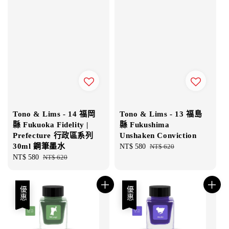
Tono & Lims - 14 福岡
Tono & Lims - 13 福島
縣 Fukuoka Fidelity |
縣 Fukushima
Prefecture 行政區系列
Unshaken Conviction
30ml 鋼筆墨水
Sale
NT$ 580
Regular
NT$ 620
Sale
NT$ 580
Regular
NT$ 620
price
price
price
price
優惠
優惠