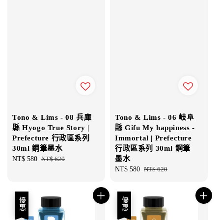
Tono & Lims - 08 兵庫
Tono & Lims - 06 岐阜
縣 Hyogo True Story |
縣 Gifu My happiness -
Prefecture 行政區系列
Immortal | Prefecture
30ml 鋼筆墨水
行政區系列 30ml 鋼筆
墨水
Sale
NT$ 580
Regular
NT$ 620
price
price
Sale
NT$ 580
Regular
NT$ 620
price
price
優惠
優惠