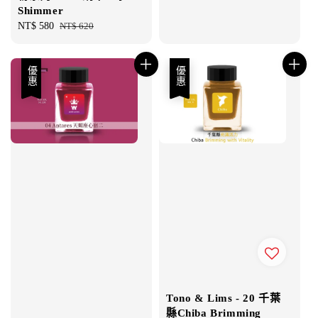
Shimmer
Sale
NT$ 580
Regular
NT$ 620
price
price
優惠
優惠
Tono & Lims - 20 千葉
縣Chiba Brimming