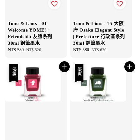
Tono & Lims - 01
Tono & Lims - 15 大阪
Welcome YOME! |
府 Osaka Elegant Style
Friendship 友誼系列
| Prefecture 行政區系列
30ml 鋼筆墨水
30ml 鋼筆墨水
Sale
NT$ 580
Regular
NT$ 620
Sale
NT$ 580
Regular
NT$ 620
price
price
price
price
優惠
優惠