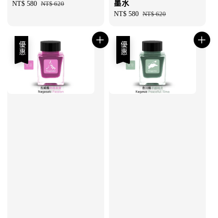
墨水
Sale
NT$ 580
Regular
NT$ 620
price
price
Sale
NT$ 580
Regular
NT$ 620
price
price
優惠
優惠