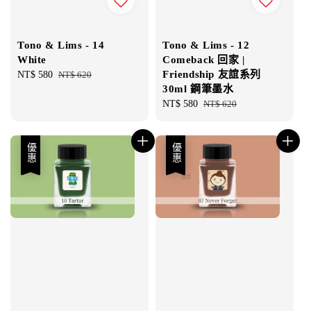
Tono & Lims - 14
Tono & Lims - 12
White
Comeback 回家 |
Friendship 友誼系列
Sale
NT$ 580
Regular
NT$ 620
30ml 鋼筆墨水
price
price
Sale
NT$ 580
Regular
NT$ 620
price
price
優惠
優惠