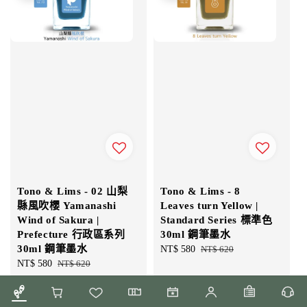
Tono & Lims - 02 山梨
Tono & Lims - 8
縣風吹櫻 Yamanashi
Leaves turn Yellow |
Wind of Sakura |
Standard Series 標準色
Prefecture 行政區系列
30ml 鋼筆墨水
30ml 鋼筆墨水
Sale
NT$ 580
Regular
NT$ 620
Sale
NT$ 580
Regular
NT$ 620
price
price
price
price