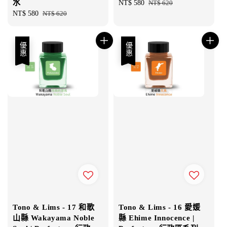
水
Sale
NT$ 580
Regular
NT$ 620
Sale
NT$ 580
Regular
NT$ 620
price
price
price
price
優惠
優惠
Tono & Lims - 17 和歌
Tono & Lims - 16 愛媛
山縣 Wakayama Noble
縣 Ehime Innocence |