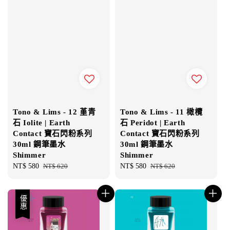
Tono & Lims - 12 堇青
Tono & Lims - 11 橄欖
石 Iolite | Earth
石 Peridot | Earth
Contact 寶石閃粉系列
Contact 寶石閃粉系列
30ml 鋼筆墨水
30ml 鋼筆墨水
Shimmer
Shimmer
Sale
NT$ 580
Regular
NT$ 620
Sale
NT$ 580
Regular
NT$ 620
price
price
price
price
優惠