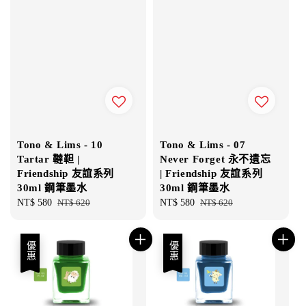
Tono & Lims - 10
Tono & Lims - 07
Tartar 韃靼 |
Never Forget 永不遺忘
Friendship 友誼系列
| Friendship 友誼系列
30ml 鋼筆墨水
30ml 鋼筆墨水
Sale
NT$ 580
Regular
NT$ 620
Sale
NT$ 580
Regular
NT$ 620
price
price
price
price
優惠
優惠