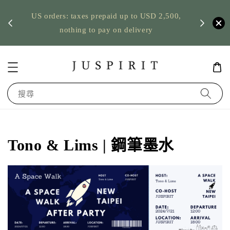
ping
US orders: taxes prepaid up to USD 2,500,
pickup
台灣筆墨
nothing to pay on delivery
搜尋
Tono & Lims | 鋼筆墨水