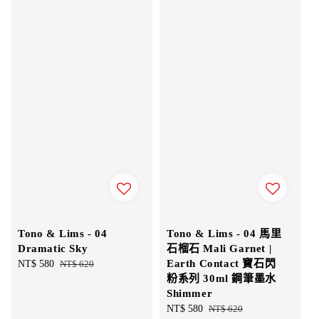
Tono & Lims - 04
Tono & Lims - 04 馬里
Dramatic Sky
石榴石 Mali Garnet |
Earth Contact 寶石閃
Sale
NT$ 580
Regular
NT$ 620
粉系列 30ml 鋼筆墨水
price
price
Shimmer
Sale
NT$ 580
Regular
NT$ 620