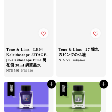
Tono & Lims - LE04
Tono & Lims - 27 憧れ
Kaleidoscope -UTAGE-
のピンクの仏壇
| Kaleidoscope Pure 萬
Sale
NT$ 580
Regular
NT$ 620
花筒 30ml 鋼筆墨水
price
price
Sale
NT$ 580
Regular
NT$ 620
price
price
優惠
優惠