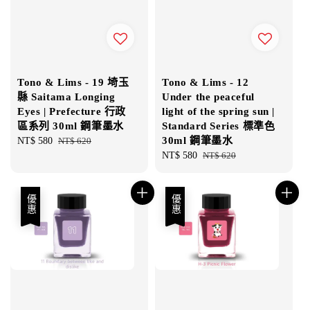
Tono & Lims - 19 埼玉
Tono & Lims - 12
縣 Saitama Longing
Under the peaceful
Eyes | Prefecture 行政
light of the spring sun |
區系列 30ml 鋼筆墨水
Standard Series 標準色
30ml 鋼筆墨水
Sale
NT$ 580
Regular
NT$ 620
price
price
Sale
NT$ 580
Regular
NT$ 620
price
price
優惠
優惠