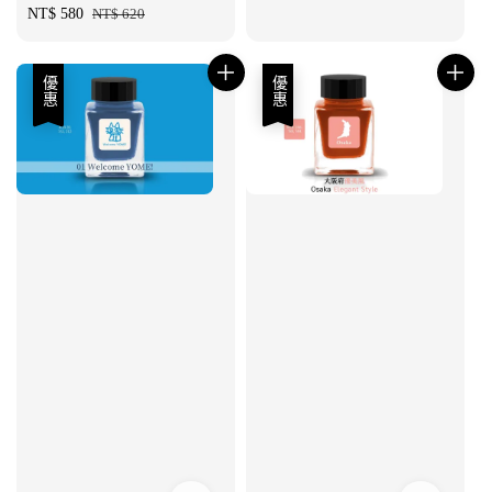
Sale
NT$ 580
Regular
NT$ 620
price
price
優惠
優惠