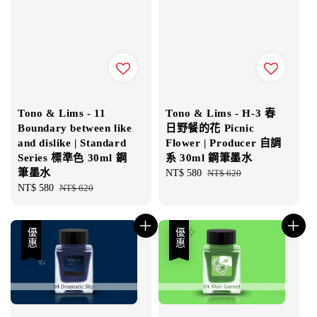
Tono & Lims - 11
Tono & Lims - H-3 春
Boundary between like
日野餐的花 Picnic
and dislike | Standard
Flower | Producer 自調
Series 標準色 30ml 鋼
系 30ml 鋼筆墨水
筆墨水
Sale
NT$ 580
Regular
NT$ 620
Sale
NT$ 580
Regular
NT$ 620
price
price
price
price
優惠
優惠