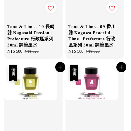
Tono & Lims - 10 長崎
Tono & Lims - 09 香川
縣 Nagasaki Passion |
縣 Kagawa Peaceful
Prefecture 行政區系列
Time | Prefecture 行政
30ml 鋼筆墨水
區系列 30ml 鋼筆墨水
Sale
NT$ 580
Regular
NT$ 620
Sale
NT$ 580
Regular
NT$ 620
price
price
price
price
優惠
優惠