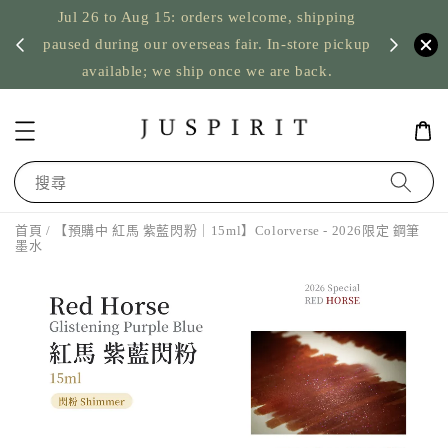
Jul 26 to Aug 15: orders welcome, shipping
暫停寄
US orde
paused during our overseas fair. In-store pickup
available; we ship once we are back.
搜尋
首頁
/ 【預購中 紅馬 紫藍閃粉｜15ml】Colorverse - 2026限定 鋼筆
墨水