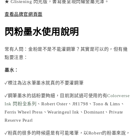
★ Glistening 閃光版，書寫後呈現閃耀金屬光澤。
查看品牌官網頁面
閃粉墨水使用說明
常有人問：金粉是不是不能灌鋼筆？其實是可以的，但有幾
點要注意：
墨水：
✓標注為沾水筆墨水就真的不要灌鋼筆
✓鋼筆墨水的話粉要夠細，目前測試過可使用的有
Colorverse
Ink 閃粉全系列
、
Robert Oster
、
JH1798
、
Tono & Lims
、
Ferris Wheel Press
、
Wearingeul Ink
、Dominant、Private
Reserve Pearl
✓粉真的很多的時候還是有可能堵筆，以Robert的粉墨來說，