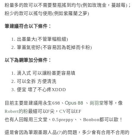
粉量多的款可以不需要整瓶搖到均勻(例如玫瑰金，蔓越莓)；
粉少的款可以搖勻使用(例如紫羅蘭之夢)
筆建議符合以下條件：
出墨量大(不管筆幅粗細)
筆蓋氣密好(不容易因為乾掉而卡粉)
以下為鋼筆加分條件：
滴入式 可以讓粉墨更容易填
可以全拆 方便清洗
便宜 壞了不心疼XDDD
Opus 88
目前主要是建議用永生698、
、
尚羽堂
等等，像
Robert的粉
最細可以F尖，
CV
可以EF
也有人回報用三文堂、0.5preppy、、Bonbon都可以歐！
還是會因為筆跟墨跟人品(?)的問題，多少會有合用不合用的