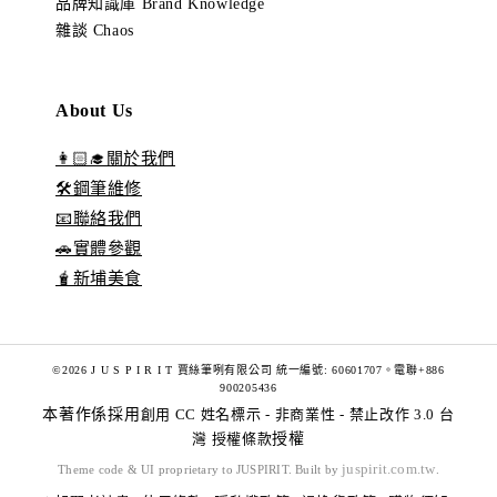
品牌知識庫 Brand Knowledge
雜談 Chaos
About Us
👩🏻‍🎓關於我們
🛠️鋼筆維修
📧聯絡我們
🚗實體參觀
🧋新埔美食
©2026 J U S P I R I T 賈絲筆咧有限公司 統一編號: 60601707。電聯+886
900205436
本著作係採用
創用 CC 姓名標示 - 非商業性 - 禁止改作 3.0 台
灣 授權條款
授權
juspirit.com.tw
Theme code & UI proprietary to JUSPIRIT. Built by
.