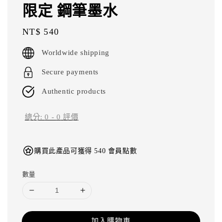
限定 鋼筆墨水
Regular
NT$ 540
price
Worldwide shipping
Secure payments
Authentic products
總分:
0
-
0
評價
購買此產品可獲得 540 會員點數
數量
加入購物車