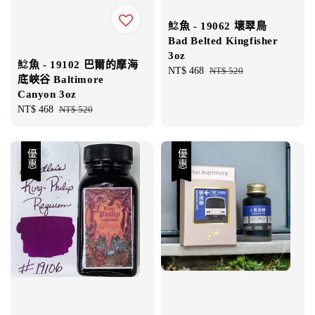
鯰魚 - 19062 壞翠鳥
Bad Belted Kingfisher
3oz
鯰魚 - 19102 巴爾的摩海
Sale
NT$ 468
Regular
NT$ 520
底峽谷 Baltimore
price
price
Canyon 3oz
Sale
NT$ 468
Regular
NT$ 520
price
price
優惠
優惠