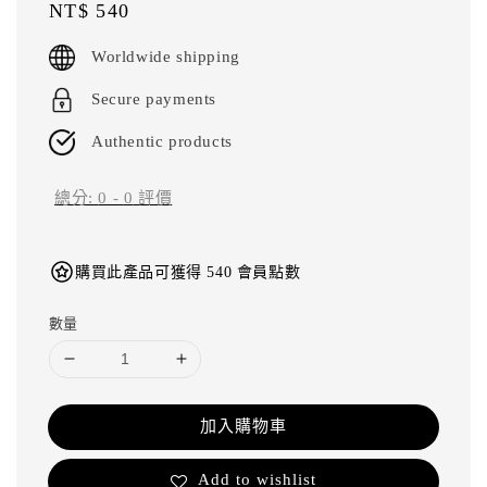
Regular
NT$ 540
price
Worldwide shipping
Secure payments
Authentic products
總分:
0
-
0
評價
購買此產品可獲得 540 會員點數
數量
加入購物車
Add to wishlist