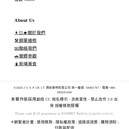
About Us
👩🏻‍🎓關於我們
🛠️鋼筆維修
📧聯絡我們
🚗實體參觀
🧋新埔美食
©2026 J U S P I R I T 賈絲筆咧有限公司 統一編號: 60601707。電聯+886
900205436
本著作係採用
創用 CC 姓名標示 - 非商業性 - 禁止改作 3.0 台
灣 授權條款
授權
juspirit.com.tw
Theme code & UI proprietary to JUSPIRIT. Built by
.
⚜️朝聖者計畫
使用條款
隱私權政策
退換貨政策
購物須知
|
|
|
|
|
付款與配送