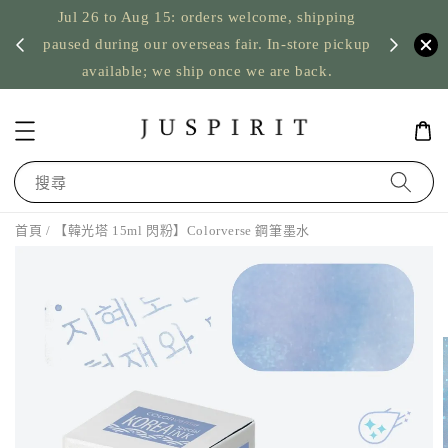
Jul 26 to Aug 15: orders welcome, shipping
暫停寄
US orde
paused during our overseas fair. In-store pickup
available; we ship once we are back.
搜尋
首頁
/ 【韓光塔 15ml 閃粉】Colorverse 鋼筆墨水