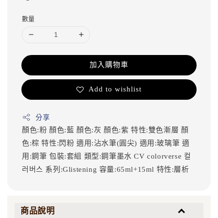
數量
加入購物車
Add to wishlist
分享
顏色:粉
顏色:藍
顏色:灰
顏色:紫
特性:雙色漸層
顏
色:棕
特性:閃粉
適用:沾水筆(圓尖)
適用:玻璃筆
適
用:鋼筆
包裝:套組
類型:鋼筆墨水
CV
colorverse
컬
러버스
系列:Glistening
容量:65ml+15ml
特性:層析
商品說明