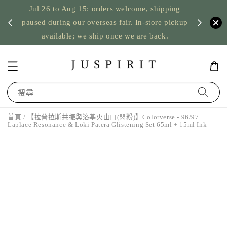
Jul 26 to Aug 15: orders welcome, shipping
暫停寄
US orde
paused during our overseas fair. In-store pickup
available; we ship once we are back.
搜尋
首頁
/ 【拉普拉斯共振與洛基火山口(閃粉)】Colorverse - 96/97
Laplace Resonance & Loki Patera Glistening Set 65ml + 15ml Ink