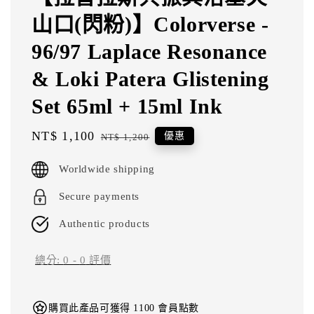
山口(閃粉)】Colorverse -
96/97 Laplace Resonance
& Loki Patera Glistening
Set 65ml + 15ml Ink
Sale
NT$ 1,100
Regular
優惠
NT$ 1,200
price
price
Worldwide shipping
Secure payments
Authentic products
總分:
0
-
0
評價
購買此產品可獲得 1100 會員點數