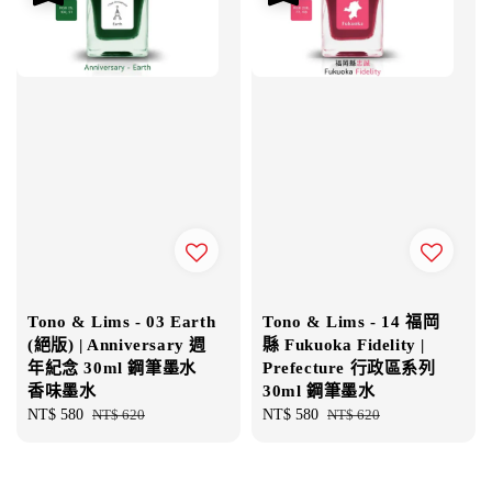
Tono & Lims - 03 Earth
Tono & Lims - 14 福岡
(絕版) | Anniversary 週
縣 Fukuoka Fidelity |
年紀念 30ml 鋼筆墨水
Prefecture 行政區系列
香味墨水
30ml 鋼筆墨水
Sale
NT$ 580
Regular
NT$ 620
Sale
NT$ 580
Regular
NT$ 620
price
price
price
price