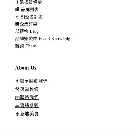
🔃 退換貨條款
🏬 品牌列表
⚜️ 朝聖者計畫
🏢企業訂製
部落格 Blog
品牌知識庫 Brand Knowledge
雜談 Chaos
About Us
👩🏻‍🎓關於我們
🛠️鋼筆維修
📧聯絡我們
🚗實體參觀
🧋新埔美食