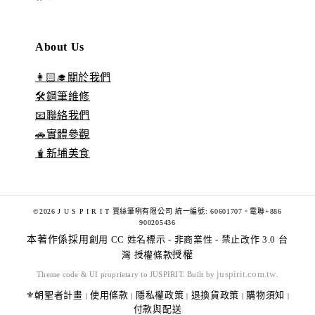
About Us
👩🏻‍🎓關於我們
🛠️鋼筆維修
📧聯絡我們
🚗實體參觀
🧋新埔美食
©2026 J U S P I R I T 賈絲筆咧有限公司 統一編號: 60601707。電聯+886
900205436
本著作係採用
創用 CC 姓名標示 - 非商業性 - 禁止改作 3.0 台
灣 授權條款
授權
juspirit.com.tw
Theme code & UI proprietary to JUSPIRIT. Built by
.
⚜️朝聖者計畫
使用條款
隱私權政策
退換貨政策
購物須知
|
|
|
|
|
付款與配送