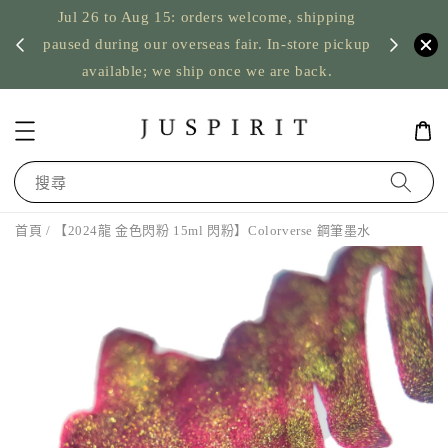
Jul 26 to Aug 15: orders welcome, shipping
暫停寄
US orde
paused during our overseas fair. In-store pickup
available; we ship once we are back.
搜尋
首頁
/ 【2024龍 金色閃粉 15ml 閃粉】Colorverse 鋼筆墨水