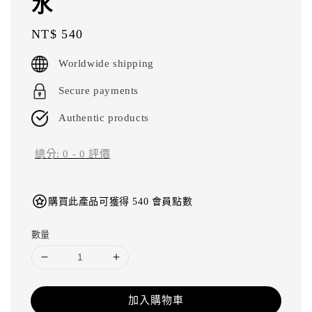
水
Regular
NT$ 540
price
Worldwide shipping
Secure payments
Authentic products
總分:
0
-
0
評價
購買此產品可獲得 540 會員點數
數量
加入購物車