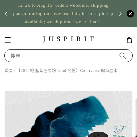
Jul 26 to Aug 15: orders welcome, shipping
暫停寄
US orde
paused during our overseas fair. In-store pickup
available; we ship once we are back.
搜尋
首頁
/ 【2025蛇 藍紫色閃粉 15ml 閃粉】Colorverse 鋼筆墨水