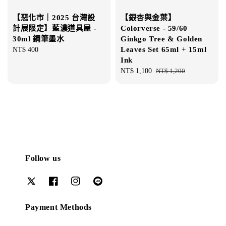
【惡化市｜2025 台灣設
【銀杏與金葉】
計展限定】藍濃道具屋 -
Colorverse - 59/60
30ml 鋼筆墨水
Ginkgo Tree & Golden
Leaves Set 65ml + 15ml
Regular
NT$ 400
Ink
price
Sale
NT$ 1,100
Regular
NT$ 1,200
price
price
Follow us
Payment Methods