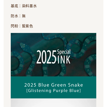
基底：染料墨水
防水：無
閃粉：藍紫色