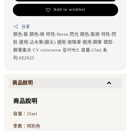
Add to wishlist
分享
顏色:藍
顏色:綠
特性:Sheen 閃光
顏色:藍綠
特性:閃
粉
適用:沾水筆(圓尖)
適用:玻璃筆
適用:鋼筆
類型:
鋼筆墨水
CV
colorverse
컬러버스
容量:15ml
系
列:SE2025
商品說明
商品說明
容量：15ml
季數：特別色