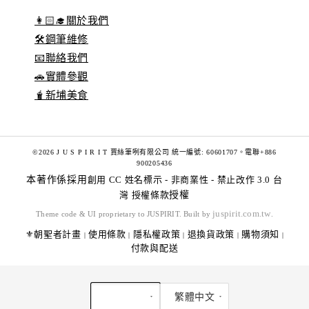
👩🏻‍🎓關於我們
🛠️鋼筆維修
📧聯絡我們
🚗實體參觀
🧋新埔美食
©2026 J U S P I R I T 賈絲筆咧有限公司 統一編號: 60601707。電聯+886
900205436
本著作係採用
創用 CC 姓名標示 - 非商業性 - 禁止改作 3.0 台
灣 授權條款
授權
juspirit.com.tw
Theme code & UI proprietary to JUSPIRIT. Built by
.
⚜️朝聖者計畫
使用條款
隱私權政策
退換貨政策
購物須知
|
|
|
|
|
付款與配送