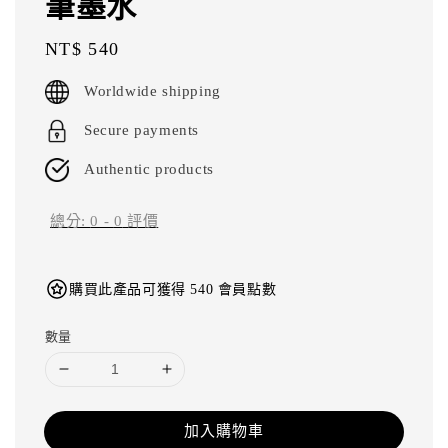
筆墨水
Regular
NT$ 540
price
Worldwide shipping
Secure payments
Authentic products
總分:
0
-
0
評價
購買此產品可獲得 540 會員點數
數量
加入購物車