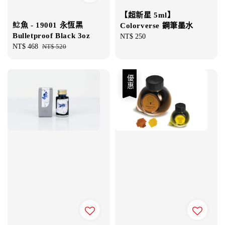
【超新星 5ml】
鯰魚 - 19001 永恆黑
Colorverse 鋼筆墨水
Bulletproof Black 3oz
Regular
NT$ 250
Sale
NT$ 468
Regular
NT$ 520
price
price
price
優惠