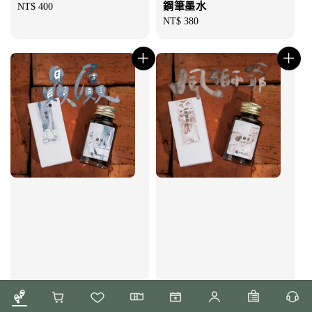
鋼筆墨水
Regular
NT$ 400
price
Regular
NT$ 380
price