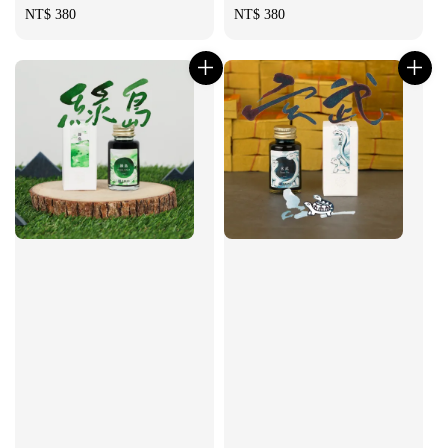
Regular
NT$ 380
Regular
NT$ 380
price
price