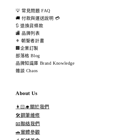
💡 常見問題 FAQ
🚚 付款與運送說明 💳
🔃 退換貨條款
🏬 品牌列表
⚜️ 朝聖者計畫
🏢企業訂製
部落格 Blog
品牌知識庫 Brand Knowledge
雜談 Chaos
About Us
👩🏻‍🎓關於我們
🛠️鋼筆維修
📧聯絡我們
🚗實體參觀