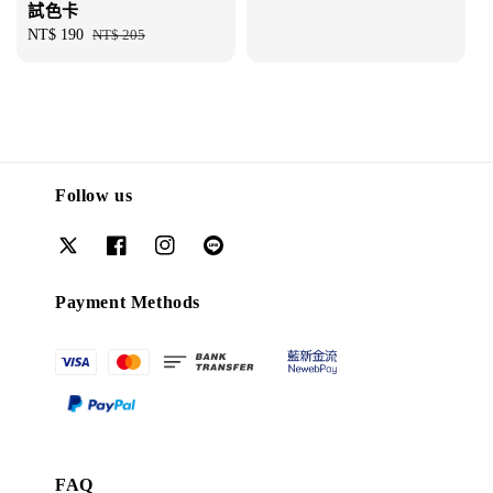
試色卡
Sale
NT$ 190
Regular
NT$ 205
price
price
Follow us
Payment Methods
FAQ