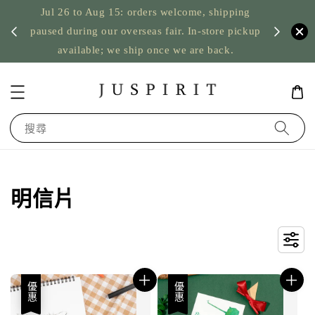
Jul 26 to Aug 15: orders welcome, shipping
暫停寄
US orde
paused during our overseas fair. In-store pickup
available; we ship once we are back.
搜尋
明信片
優惠
優惠