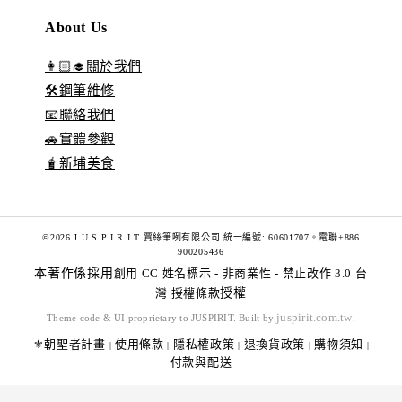
About Us
👩🏻‍🎓關於我們
🛠️鋼筆維修
📧聯絡我們
🚗實體參觀
🧋新埔美食
©2026 J U S P I R I T 賈絲筆咧有限公司 統一編號: 60601707。電聯+886
900205436
本著作係採用
創用 CC 姓名標示 - 非商業性 - 禁止改作 3.0 台
灣 授權條款
授權
juspirit.com.tw
Theme code & UI proprietary to JUSPIRIT. Built by
.
⚜️朝聖者計畫
使用條款
隱私權政策
退換貨政策
購物須知
|
|
|
|
|
付款與配送