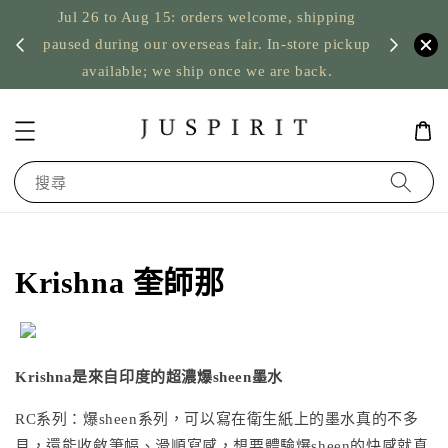
ping
US orders: taxes prepaid up to USD 2,500,
pickup
台灣筆墨
nothing to pay on delivery
搜尋
Krishna 奎師那
Krishna是來自印度的超濃爆sheen墨水
RC系列：爆sheen系列，可以寫在衛生紙上的墨水真的不多
見，還能收斂筆幅、滑順寫感，想要體驗爆sheen的快感就真