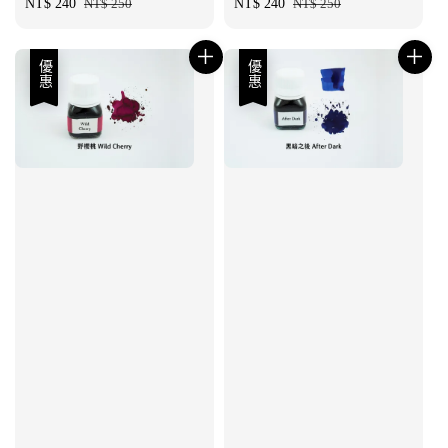
Sale
NT$ 240
Regular
NT$ 250
Sale
NT$ 240
Regular
NT$ 250
price
price
price
price
優惠
優惠