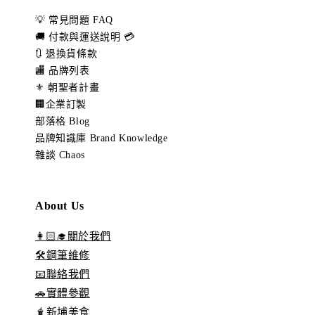
💡 常見問題 FAQ
🚚 付款與運送說明 💳
🔃 退換貨條款
🏬 品牌列表
⚜️ 朝聖者計畫
🏢企業訂製
部落格 Blog
品牌知識庫 Brand Knowledge
雜談 Chaos
About Us
👩🏻‍🎓關於我們
🛠️鋼筆維修
📧聯絡我們
🚗實體參觀
🧋新埔美食