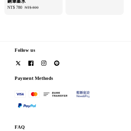
鋼筆墨水
Sale
NT$ 780
Regular
NT$ 800
price
price
Follow us
Payment Methods
FAQ