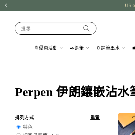
US o
搜尋
🔖優惠活動
✒️鋼筆
🫙鋼筆墨水
Perpen 伊朗鑲嵌沾
排列方式
重置
特色