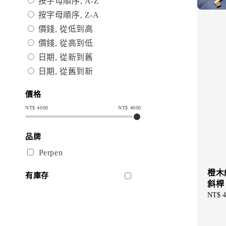
按字母順序, A-Z
按字母順序, Z-A
價錢, 從低到高
價錢, 從高到低
日期, 從新到舊
日期, 從舊到新
價格
NT$
4000
NT$
4000
品牌
Perpen
橙木
有庫存
斜桿
Regul
NT$ 4
price