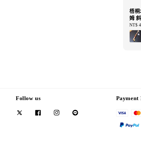
梧桐
姆 
Regul
NT$ 4
price
Follow us
Payment 