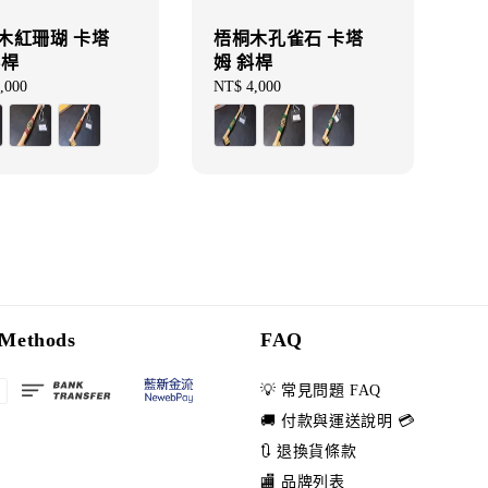
木紅珊瑚 卡塔
梧桐木孔雀石 卡塔
斜桿
姆 斜桿
ar
,000
Regular
NT$ 4,000
price
Methods
FAQ
💡 常見問題 FAQ
🚚 付款與運送說明 💳
🔃 退換貨條款
🏬 品牌列表