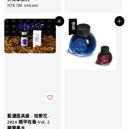
Sale
NT$ 780
Regular
NT$ 800
price
price
優惠
藍濃道具屋 - 桔梗花 -
2024 媠甲有春 Vol. 2
鋼筆墨水