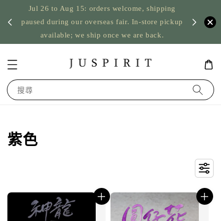
Jul 26 to Aug 15: orders welcome, shipping
暫停寄
US orde
paused during our overseas fair. In-store pickup
available; we ship once we are back.
搜尋
紫色