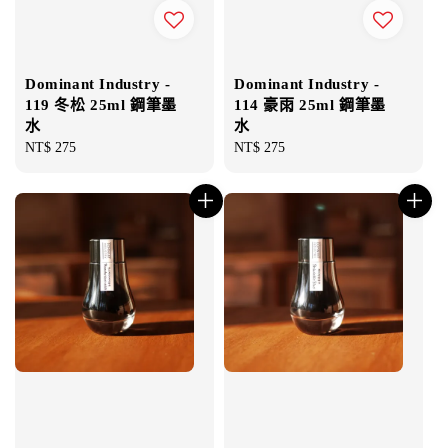
Dominant Industry -
Dominant Industry -
119 冬松 25ml 鋼筆墨
114 豪雨 25ml 鋼筆墨
水
水
Regular
NT$ 275
Regular
NT$ 275
price
price