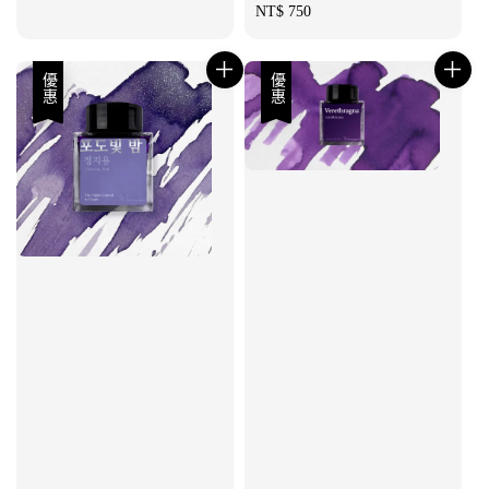
price
Regular
NT$ 750
price
優惠
優惠