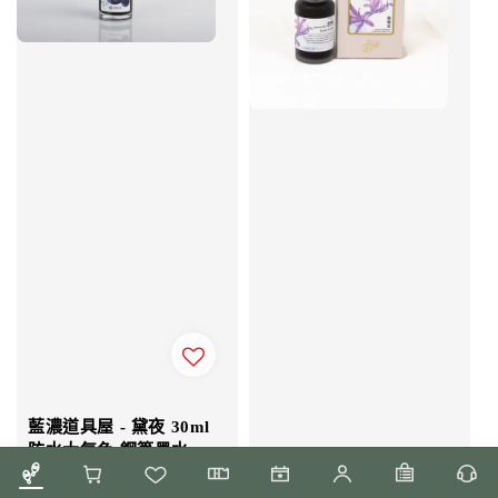
藍濃道具屋 - 黛夜 30ml
防水大氣色 鋼筆墨水
Regular
NT$ 350
price