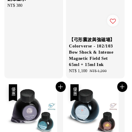
Regular
NT$ 380
price
【弓形震波與強磁場】
Colorverse - 102/103
Bow Shock & Intense
Magnetic Field Set
65ml + 15ml Ink
Sale
NT$ 1,100
Regular
NT$ 1,200
price
price
優惠
優惠