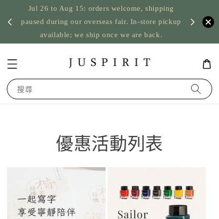
Jul 26 to Aug 15: orders welcome, shipping
暫停寄
US orde
paused during our overseas fair. In-store pickup
available; we ship once we are back.
搜尋
優惠活動列表