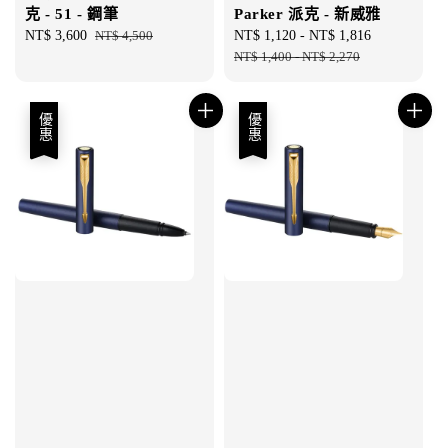
克 - 51 - 鋼筆
Parker 派克 - 新威雅
Sale
NT$ 3,600
Regular
NT$ 4,500
Sale
NT$ 1,120
-
NT$ 1,816
Regular
price
price
price
NT$ 1,400
-
NT$ 2,270
price
優惠
優惠