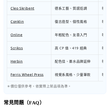
Cleo Skribent
德系工藝、質感低調
吸墨
Conklin
復古造型、個性風格
吸墨
Online
年輕配色、友善入門
吸墨
Scrikss
高 CP 值、419 經典
吸墨
Herbin
配色佳、墨水品牌延伸
吸墨
Ferris Wheel Press
視覺系風格、少量筆款
吸墨
＊價位僅供參考，依實際上架品項為準。
常見問題（FAQ）