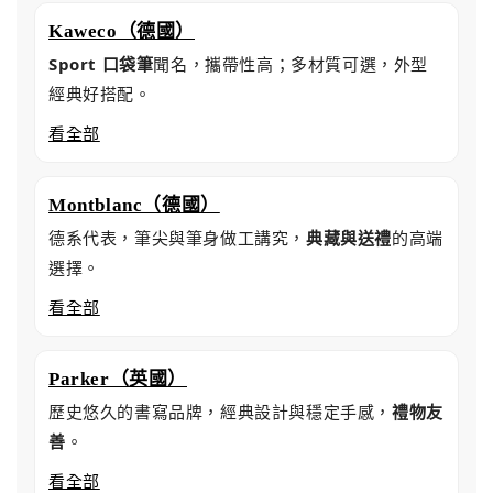
Kaweco（德國）
Sport 口袋筆
聞名，攜帶性高；多材質可選，外型
經典好搭配。
看全部
Montblanc（德國）
德系代表，筆尖與筆身做工講究，
典藏與送禮
的高端
選擇。
看全部
Parker（英國）
歷史悠久的書寫品牌，經典設計與穩定手感，
禮物友
善
。
看全部