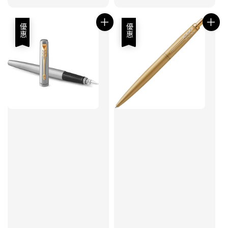
price
price
price
price
優惠
優惠