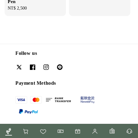
Pen
Regular
NT$ 2,500
price
Follow us
Payment Methods
FAQ