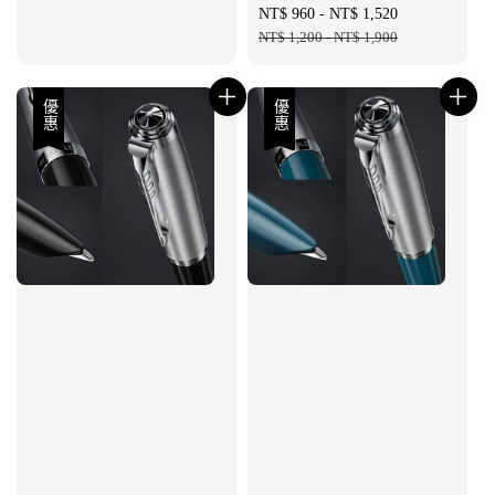
price
price
Sale
NT$ 960
-
NT$ 1,520
Regular
price
NT$ 1,200
-
NT$ 1,900
price
優惠
優惠