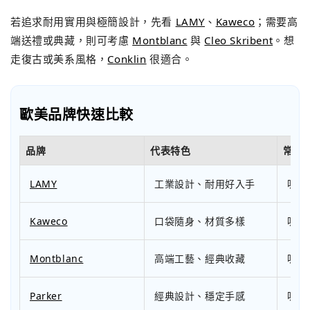
若追求耐用實用與極簡設計，先看
LAMY
、
Kaweco
；需要高
端送禮或典藏，則可考慮
Montblanc
與
Cleo Skribent
。想
走復古或美系風格，
Conklin
很適合。
歐美品牌快速比較
品牌
代表特色
常見
LAMY
工業設計、耐用好入手
吸墨
Kaweco
口袋隨身、材質多樣
吸墨
Montblanc
高端工藝、經典收藏
吸墨
Parker
經典設計、穩定手感
吸墨