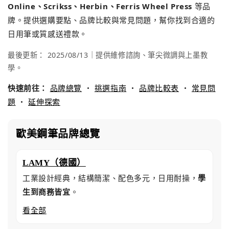
Online、Scrikss、Herbin、Ferris Wheel Press
等品
牌。提供選購要點、品牌比較與常見問題，幫你找到合適的
日用筆或質感送禮款。
最後更新：
2025/08/13
｜提供維修諮詢、筆尖微調與上墨教
學。
快速前往：
品牌總覽
・
挑選指南
・
品牌比較表
・
常見問
題
・
延伸探索
歐美鋼筆品牌總覽
LAMY（德國）
工業設計經典，結構簡潔、配色多元，日用耐操，
學
生到商務皆宜
。
看全部