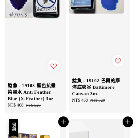
鯰魚 - 19102 巴爾的摩
鯰魚 - 19103 藍色抗暈
海底峽谷 Baltimore
染墨水 Anti Feather
Canyon 3oz
Blue (X-Feather) 3oz
Sale
NT$ 468
Regular
NT$ 520
Sale
NT$ 468
Regular
NT$ 520
price
price
price
price
優惠