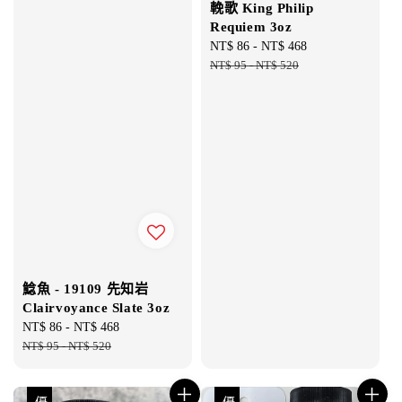
輓歌 King Philip
Requiem 3oz
Sale
NT$ 86
-
NT$ 468
Regular
price
NT$ 95
-
NT$ 520
price
鯰魚 - 19109 先知岩
Clairvoyance Slate 3oz
Sale
NT$ 86
-
NT$ 468
Regular
price
NT$ 95
-
NT$ 520
price