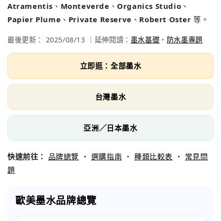
Atramentis
、
Monteverde
、
Organics Studio
、
Papier Plume
、
Private Reserve
、
Robert Oster
等。
最後更新：
2025/08/13
｜延伸閱讀：
墨水基礎
・
防水墨專題
立即逛：全部墨水
台灣墨水
亞洲／日本墨水
快速前往：
品牌總覽
・
選購指南
・
種類比較表
・
常見問
題
歐美墨水品牌總覽