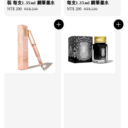
裝 每支1.35ml 鋼筆墨水
每支1.35ml 鋼筆墨水
Sale
NT$ 200
Regular
NT$ 230
Sale
NT$ 200
Regular
NT$ 230
price
price
price
price