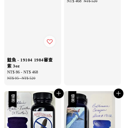
Sale
NT$ 468
Regular
NT$ 520
price
price
鯰魚 - 19104 1984審查
紫 3oz
Sale
NT$ 86
-
NT$ 468
Regular
price
NT$ 95
-
NT$ 520
price
優惠
優惠