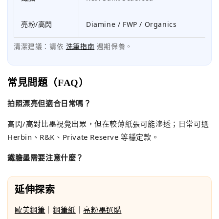
亮粉/高閃
Diamine / FWP / Organics
清潔建議：請依
洗筆指南
週期保養。
常見問題（FAQ）
拍照漂亮但適合日常嗎？
高閃/高對比墨視覺出眾，但在較薄紙張可能滲透；日常可選
Herbin、R&K、Private Reserve 等穩定款。
鐵膽墨需要注意什麼？
延伸探索
歐美鋼筆
｜
鋼筆紙
｜
亮粉墨選購