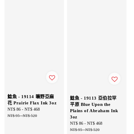
鯰魚 - 19114 曠野亞麻
鯰魚 - 19113 亞伯拉罕
花 Prairie Flax Ink 3oz
平原 Blue Upon the
Sale
NT$ 86
-
NT$ 468
Regular
Plains of Abraham Ink
price
NT$ 95
-
NT$ 520
price
3oz
Sale
NT$ 86
-
NT$ 468
Regular
price
NT$ 95
-
NT$ 520
price