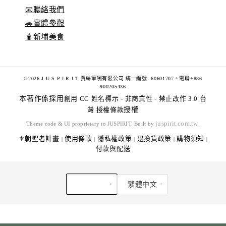
📧聯絡我們
🚗實體參觀
🧋新埔美食
©2026 J U S P I R I T 賈絲筆咧有限公司 統一編號: 60601707。電聯+886
900205436
本著作係採用
創用 CC 姓名標示 - 非商業性 - 禁止改作 3.0 台
灣 授權條款
授權
juspirit.com.tw
Theme code & UI proprietary to JUSPIRIT. Built by
.
⚜️朝聖者計畫
使用條款
隱私權政策
退換貨政策
購物須知
|
|
|
|
|
付款與配送