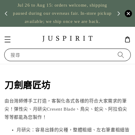
Jul 26 to Aug 15: orders welcome, shipping
暫停寄
US orde
paused during our overseas fair. In-store pickup
available; we ship once we are back.
搜尋
刀劍磨匠坊
由台灣師傅手工打造，客製化各式各樣的符合大家需求的筆
尖！彈性尖、月研尖Cresent Blade、鳥尖、蛇尖、阿拉伯尖
等等都能為您製作！
月研尖：容易出鋒的尖種，整體粗細、左右筆畫粗細皆