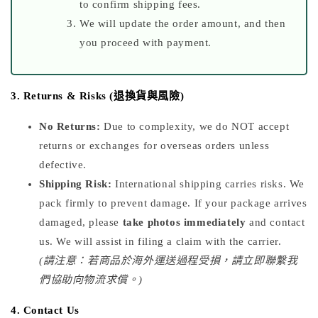
to confirm shipping fees.
We will update the order amount, and then
you proceed with payment.
3. Returns & Risks (退換貨與風險)
No Returns:
Due to complexity, we do NOT accept
returns or exchanges for overseas orders unless
defective.
Shipping Risk:
International shipping carries risks. We
pack firmly to prevent damage. If your package arrives
damaged, please
take photos immediately
and contact
us. We will assist in filing a claim with the carrier.
(請注意：若商品於海外運送過程受損，請立即聯繫我
們協助向物流求償。)
4. Contact Us