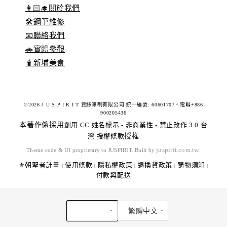
👩🏻‍🎓關於我們
🛠️鋼筆維修
📧聯絡我們
🚗實體參觀
🧋新埔美食
©2026 J U S P I R I T 賈絲筆咧有限公司 統一編號: 60601707。電聯+886
900205436
本著作係採用
創用 CC 姓名標示 - 非商業性 - 禁止改作 3.0 台
灣 授權條款
授權
juspirit.com.tw
Theme code & UI proprietary to JUSPIRIT. Built by
.
⚜️朝聖者計畫
使用條款
隱私權政策
退換貨政策
購物須知
|
|
|
|
|
付款與配送