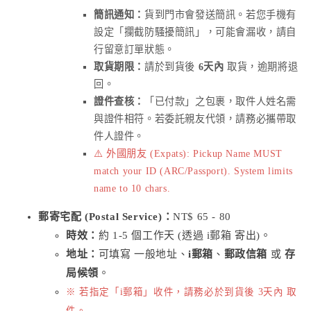
簡訊通知：
貨到門市會發送簡訊。若您手機有
設定「攔截防騷擾簡訊」，可能會漏收，請自
行留意訂單狀態。
取貨期限：
請於到貨後
6天內
取貨，逾期將退
回。
證件查核：
「已付款」之包裹，取件人姓名需
與證件相符。若委託親友代領，請務必攜帶取
件人證件。
⚠️ 外國朋友 (Expats): Pickup Name MUST
match your ID (ARC/Passport). System limits
name to 10 chars.
郵寄宅配 (Postal Service)：
NT$ 65 - 80
時效：
約 1-5 個工作天 (透過 i郵箱 寄出)。
地址：
可填寫 一般地址、
i郵箱
、
郵政信箱
或
存
局候領
。
※ 若指定「i郵箱」收件，請務必於到貨後 3天內 取
件。