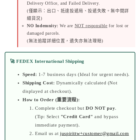
Delivery Office, and Failed Delivery.
(僅顯示：出口、抵達投遞局、投遞失敗。無中間詳
細貨況)
NO Indemnity:
We are
NOT responsible
for lost or
damaged parcels.
(無法追蹤詳細位置，遺失亦無法理賠)
🚀 FEDEX International Shipping
Speed:
1-7 business days (Ideal for urgent needs).
Shipping Cost:
Dynamically calculated (Not
displayed at checkout).
How to Order (重要流程):
Complete checkout but
DO NOT pay
.
(Tip: Select
"Credit Card"
and bypass
immediate payment).
Email us at
juspirittw+customer@gmail.com