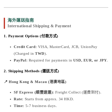
海外運送指南
International Shipping & Payment
1. Payment Options (付款方式)
Credit Card:
VISA, MasterCard, JCB, UnionPay
(Charged in
TWD
).
PayPal:
Required for payments in
USD, EUR, or JPY
.
2. Shipping Methods (運送方式)
📍 Hong Kong & Macau (港澳地區)
SF Express (順豐速運):
Freight Collect (運費到付).
Rate:
Starts from approx. 34 HKD.
Time:
5-7 business days.