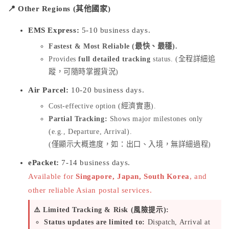
📍 Other Regions (其他國家)
EMS Express:
5-10 business days.
Fastest & Most Reliable (最快、最穩).
Provides
full detailed tracking
status. (全程詳細追
蹤，可隨時掌握貨況)
Air Parcel:
10-20 business days.
Cost-effective option (經濟實惠).
Partial Tracking:
Shows major milestones only
(e.g., Departure, Arrival).
(僅顯示大概進度，如：出口、入境，無詳細過程)
ePacket:
7-14 business days.
Available for
Singapore, Japan, South Korea
, and
other reliable Asian postal services.
⚠️ Limited Tracking & Risk (風險提示):
Status updates are limited to:
Dispatch, Arrival at