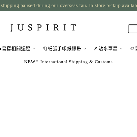
shipping paused during our overseas fair. In-store pickup availa
💼書寫相關週邊
🧻紙張手帳紙膠帶
🪶沾水筆墨

NEW!! International Shipping & Customs