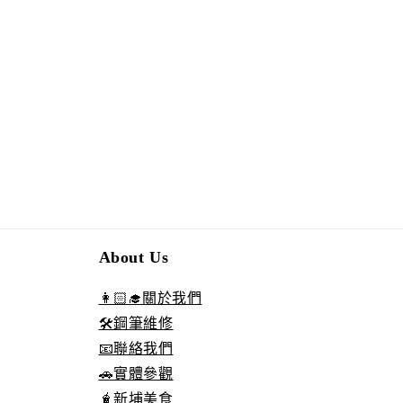
About Us
👩🏻‍🎓關於我們
🛠️鋼筆維修
📧聯絡我們
🚗實體參觀
🧋新埔美食