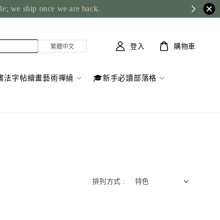
ble; we ship once we are back.
登入
購物車
書法字帖繪畫藝術禪繞
🎓新手必讀部落格
排列方式 :