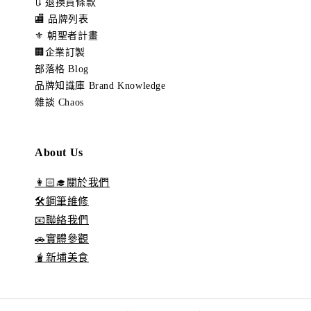
🔃 退換貨條款
🏬 品牌列表
⚜️ 朝聖者計畫
🏢企業訂製
部落格 Blog
品牌知識庫 Brand Knowledge
雜談 Chaos
About Us
👩🏻‍🎓關於我們
🛠️鋼筆維修
📧聯絡我們
🚗實體參觀
🧋新埔美食