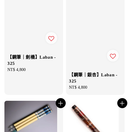
【鋼筆｜劍橋】Laban -
325
Regular
NT$ 4,800
【鋼筆｜銀杏】Laban -
price
325
Regular
NT$ 4,800
price