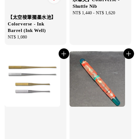
Shuttle Nib
Regular
NT$ 1,440
-
NT$ 1,620
【太空梭筆擱墨水池】
price
Colorverse - Ink
Barrel (Ink Well)
Regular
NT$ 1,080
price