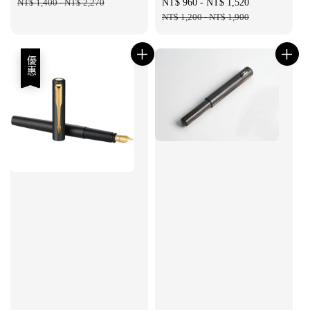
price
NT$ 1,400
-
NT$ 2,270
price
Sale
NT$ 960
-
NT$ 1,520
Regular
price
NT$ 1,200
-
NT$ 1,900
price
優惠