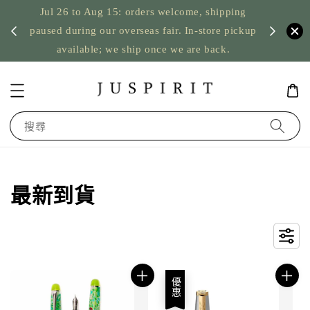
Jul 26 to Aug 15: orders welcome, shipping
暫停寄
US orde
paused during our overseas fair. In-store pickup
available; we ship once we are back.
搜尋
最新到貨
優惠