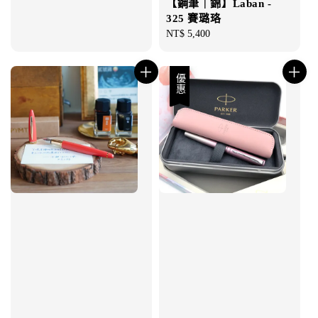
【鋼筆｜錦】Laban -
325 賽璐珞
Regular
NT$ 5,400
price
優惠