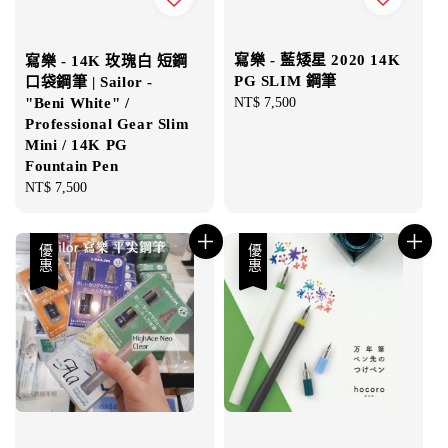
寫樂 - 藍矮星 2020 14K
寫樂 - 14K 玫瑰白 短鋼
PG SLIM 鋼筆
口袋鋼筆 | Sailor -
Regular
NT$ 7,500
"Beni White" /
price
Professional Gear Slim
Mini / 14K PG
Fountain Pen
Regular
NT$ 7,500
price
優惠
優惠