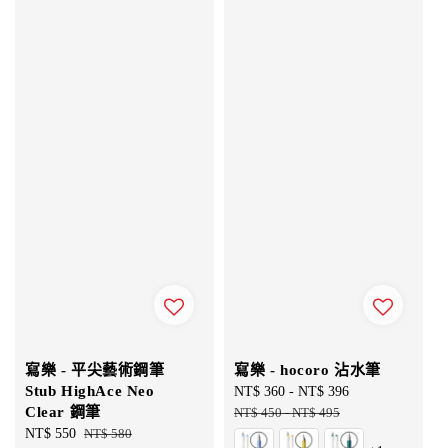
寫樂 - 平尖藝術鋼筆
寫樂 - hocoro 沾水筆
Stub HighAce Neo
Sale
NT$ 360
-
NT$ 396
Regular
Clear 鋼筆
price
NT$ 450
-
NT$ 495
price
Sale
NT$ 550
Regular
NT$ 580