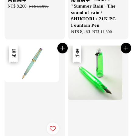
"Summer Rain" The
Sale
NT$ 8,260
Regular
NT$ 11,800
sound of rain /
price
price
SHIKIORI / 21K PG
Fountain Pen
Sale
NT$ 8,260
Regular
NT$ 11,800
price
price
優惠
售完
優惠
售完