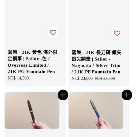
寫樂 - 21K 黃色 海外限
寫樂 - 21K 長刀研 銀夾
定鋼筆 | Sailor -色 /
銀尖鋼筆 | Sailor -
Overseas Limited /
Naginata / Silver Trim
21K PG Fountain Pen
/ 21K PF Fountain Pen
Regular
NT$ 14,500
Sale
NT$ 23,000
Regular
NT$ 23,500
price
price
price