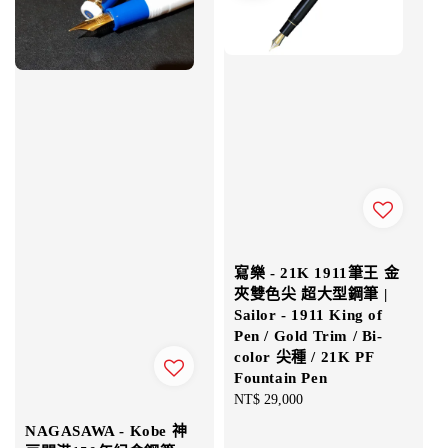
寫樂 - 21K 1911筆王 金
夾雙色尖 超大型鋼筆 |
Sailor - 1911 King of
Pen / Gold Trim / Bi-
color 尖種 / 21K PF
Fountain Pen
Regular
NT$ 29,000
price
NAGASAWA - Kobe 神