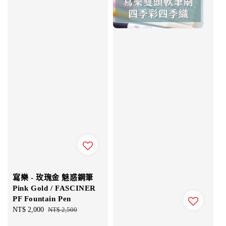
寫樂 - 玫瑰金 魅惑鋼筆
Pink Gold / FASCINER
PF Fountain Pen
Sale
NT$ 2,000
Regular
NT$ 2,500
price
price