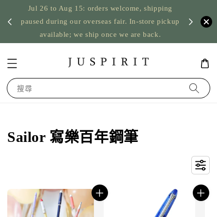
lcome, shipping
US orders: taxes prepaid up to USD 2,500,
r. In-store pickup
nothing to pay on delivery
we are back.
搜尋
Sailor 寫樂百年鋼筆