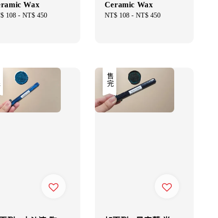
ramic Wax
Ceramic Wax
gular
$ 108
-
NT$ 450
Regular
NT$ 108
-
NT$ 450
ce
price
售完