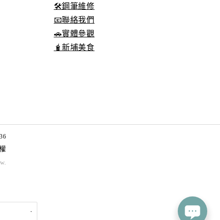
🛠️鋼筆維修
📧聯絡我們
🚗實體參觀
🧋新埔美食
36
權
tw
.