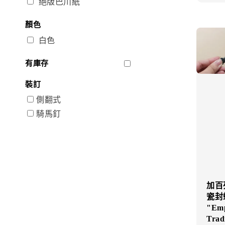
絕版巴川紙
顏色
白色
有庫存
裝訂
側翻式
騎馬釘
加百列
瓷封蠟 
"Emp
Tradi