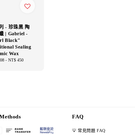
 - 珍珠黑 陶
| Gabriel -
rl Black"
tional Sealing
mic Wax
ar
08
-
NT$ 450
Methods
FAQ
💡 常見問題 FAQ