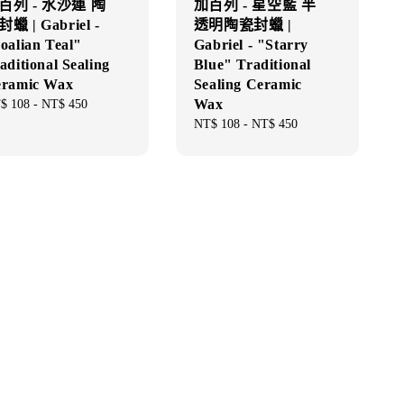
百列 - 水沙連 陶
加百列 - 星空藍 半
蠟 | Gabriel -
透明陶瓷封蠟 |
oalian Teal"
Gabriel - "Starry
aditional Sealing
Blue" Traditional
ramic Wax
Sealing Ceramic
Wax
gular
$ 108
-
NT$ 450
ce
Regular
NT$ 108
-
NT$ 450
price