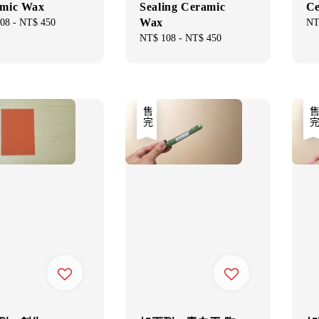
mic Wax
Sealing Ceramic
Ce
Wax
ar
08
-
NT$ 450
Re
NT
pri
Regular
NT$ 108
-
NT$ 450
price
售完
售完