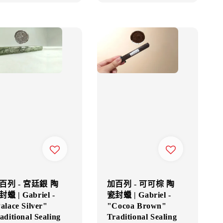
百列 - 宮廷銀 陶
加百列 - 可可棕 陶
蠟 | Gabriel -
瓷封蠟 | Gabriel -
alace Silver"
"Cocoa Brown"
aditional Sealing
Traditional Sealing