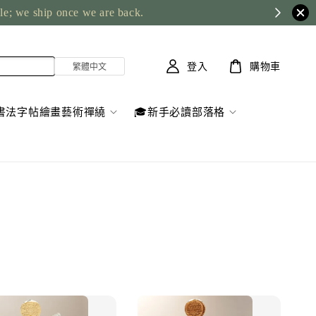
ble; we ship once we are back.
登入
購物車
書法字帖繪畫藝術禪繞
🎓新手必讀部落格