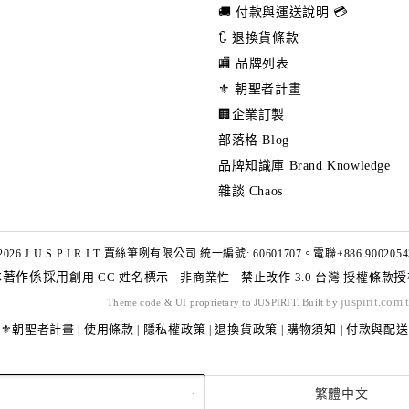
🚚 付款與運送說明 💳
🔃 退換貨條款
🏬 品牌列表
⚜️ 朝聖者計畫
🏢企業訂製
部落格 Blog
品牌知識庫 Brand Knowledge
雜談 Chaos
2026 J U S P I R I T 賈絲筆咧有限公司 統一編號: 60601707。電聯+886 9002054
本著作係採用
創用 CC 姓名標示 - 非商業性 - 禁止改作 3.0 台灣 授權條款
授
juspirit.com.
Theme code & UI proprietary to JUSPIRIT. Built by
⚜️朝聖者計畫
使用條款
隱私權政策
退換貨政策
購物須知
付款與配送
|
|
|
|
|