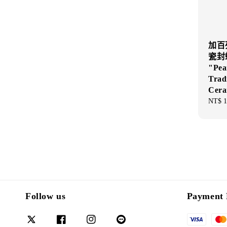
加百列
瓷封蠟 
"Pea
Tradi
Cera
Regul
NT$ 1
price
Follow us
Payment 