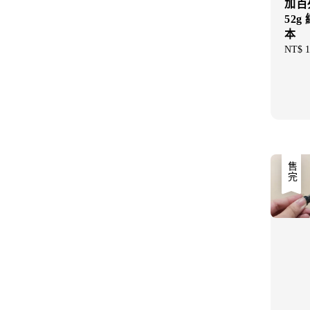
加百列
52
本
Regul
NT$ 1
price
售完