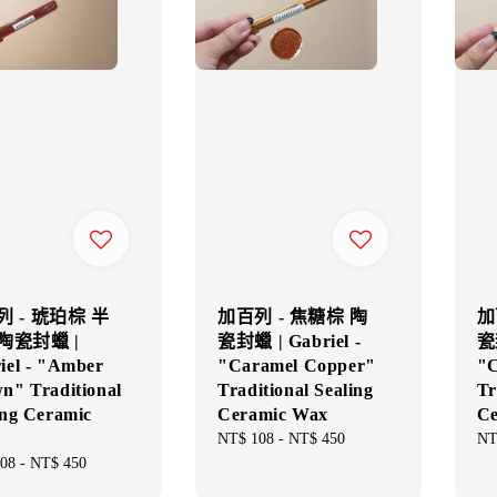
 - 琥珀棕 半
加百列 - 焦糖棕 陶
加
陶瓷封蠟 |
瓷封蠟 | Gabriel -
瓷封
iel - "Amber
"Caramel Copper"
"C
n" Traditional
Traditional Sealing
Tr
ing Ceramic
Ceramic Wax
Ce
Regular
NT$ 108
-
NT$ 450
Re
NT
price
pri
ar
08
-
NT$ 450