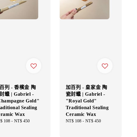
百列 - 香檳金 陶
加百列 - 皇家金 陶
蠟 | Gabriel -
瓷封蠟 | Gabriel -
hampagne Gold"
"Royal Gold"
aditional Sealing
Traditional Sealing
ramic Wax
Ceramic Wax
gular
$ 108
-
NT$ 450
Regular
NT$ 108
-
NT$ 450
ce
price