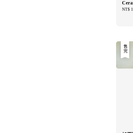
Cera
Regul
NT$ 1
price
售完