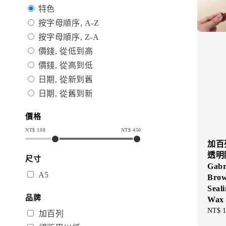
特色
按字母順序, A-Z
按字母順序, Z-A
價錢, 從低到高
價錢, 從高到低
日期, 從新到舊
日期, 從舊到新
價格
NT$
108
NT$
450
加百列
透明
尺寸
Gabr
A5
Brow
Seal
品牌
Wax
Regul
NT$ 1
加百列
price