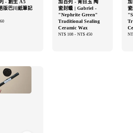
 - 創生 A5
加百列 - 青白玉 陶
加
g 絕版巴川紙筆記
瓷封蠟 | Gabriel -
瓷封
"Nephrite Green"
"S
Traditional Sealing
Tr
ar
60
Ceramic Wax
Ce
Regular
NT$ 108
-
NT$ 450
Re
NT
price
pri