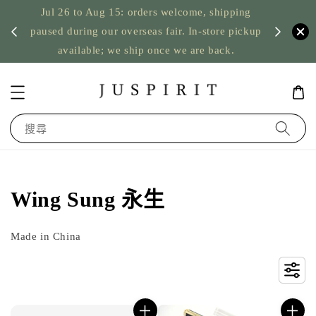
Jul 26 to Aug 15: orders welcome, shipping
暫停寄
US orde
paused during our overseas fair. In-store pickup
available; we ship once we are back.
搜尋
Wing Sung 永生
Made in China