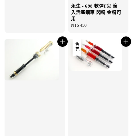
永生 - 698 軟彈F尖 滴
入活塞鋼筆 閃粉 金粉可
用
Regular
NT$ 450
price
售完