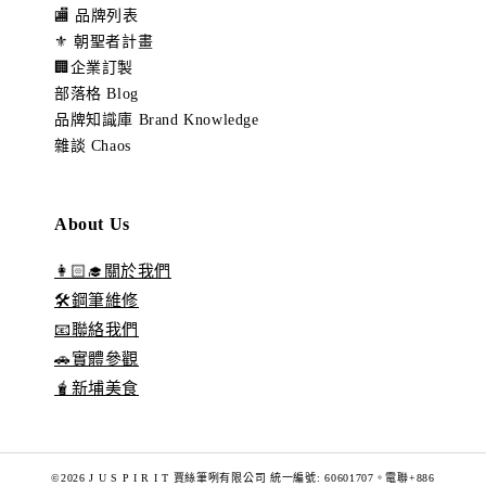
🏬 品牌列表
⚜️ 朝聖者計畫
🏢企業訂製
部落格 Blog
品牌知識庫 Brand Knowledge
雜談 Chaos
About Us
👩🏻‍🎓關於我們
🛠️鋼筆維修
📧聯絡我們
🚗實體參觀
🧋新埔美食
©2026 J U S P I R I T 賈絲筆咧有限公司 統一編號: 60601707。電聯+886