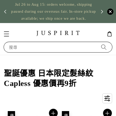
Jul 26 to Aug 15: orders welcome, shipping
暫停寄
US orde
paused during our overseas fair. In-store pickup
available; we ship once we are back.
搜尋
聖誕優惠 日本限定髮絲紋
Capless 優惠價再9折