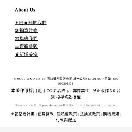
About Us
👩🏻‍🎓關於我們
🛠️鋼筆維修
📧聯絡我們
🚗實體參觀
🧋新埔美食
©2026 J U S P I R I T 賈絲筆咧有限公司 統一編號: 60601707。電聯+886
900205436
本著作係採用
創用 CC 姓名標示 - 非商業性 - 禁止改作 3.0 台
灣 授權條款
授權
juspirit.com.tw
Theme code & UI proprietary to JUSPIRIT. Built by
.
⚜️朝聖者計畫
使用條款
隱私權政策
退換貨政策
購物須知
|
|
|
|
|
付款與配送