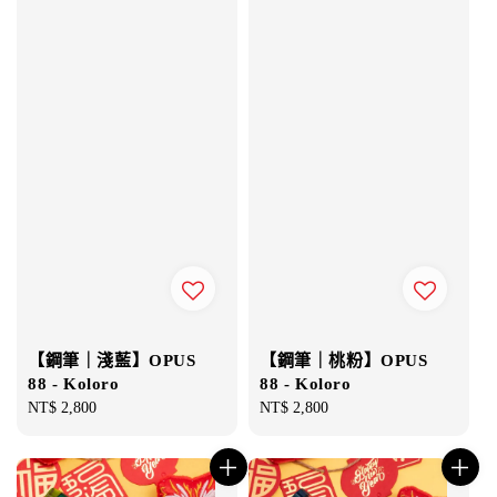
【鋼筆｜淺藍】OPUS
【鋼筆｜桃粉】OPUS
88 - Koloro
88 - Koloro
Regular
NT$ 2,800
Regular
NT$ 2,800
price
price