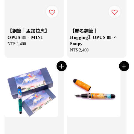
【鋼筆｜孟加拉虎】
【聯名鋼筆｜
OPUS 88 - MINI
Hugging】OPUS 88 ×
Soupy
Regular
NT$ 2,400
price
Regular
NT$ 2,400
price