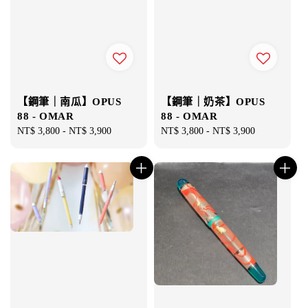
【鋼筆｜南瓜】OPUS
【鋼筆｜奶茶】OPUS
88 - OMAR
88 - OMAR
Regular
NT$ 3,800
-
NT$ 3,900
Regular
NT$ 3,800
-
NT$ 3,900
price
price