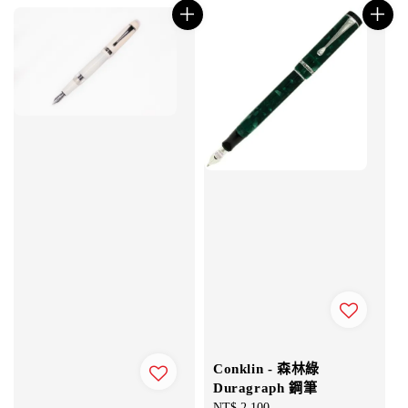
Conklin - 森林綠
Duragraph 鋼筆
Regular
NT$ 2,100