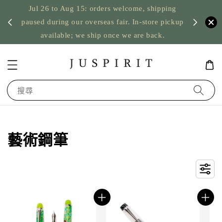
Jul 26 to Aug 15: orders welcome, shipping
暫停寄
US orde
paused during our overseas fair. In-store pickup
available; we ship once we are back.
搜尋
藝術鋼筆