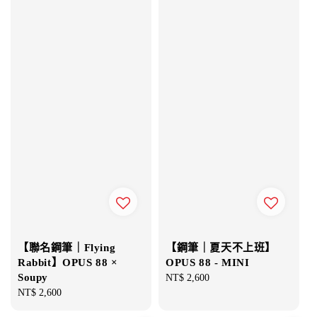
【聯名鋼筆｜Flying
【鋼筆｜夏天不上班】
Rabbit】OPUS 88 ×
OPUS 88 - MINI
Soupy
Regular
NT$ 2,600
Regular
NT$ 2,600
price
price