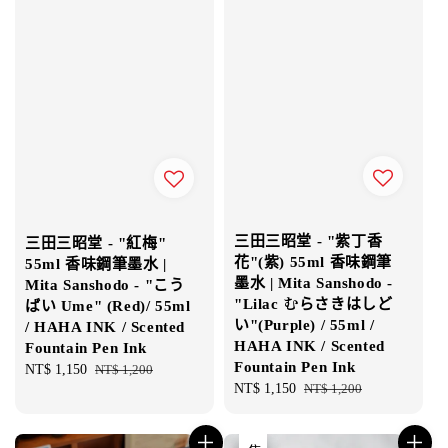
三田三昭堂 - "紫丁香
三田三昭堂 - "紅梅"
花"(紫) 55ml 香味鋼筆
55ml 香味鋼筆墨水 |
墨水 | Mita Sanshodo -
Mita Sanshodo - "こう
"Lilac むらさきはしど
ばい Ume" (Red)/ 55ml
い"(Purple) / 55ml /
/ HAHA INK / Scented
HAHA INK / Scented
Fountain Pen Ink
Fountain Pen Ink
Sale
NT$ 1,150
Regular
NT$ 1,200
Sale
NT$ 1,150
Regular
NT$ 1,200
price
price
price
price