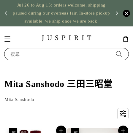
Jul 26 to Aug 15: orders welcome, shipping
暫停寄
US orde
paused during our overseas fair. In-store pickup
available; we ship once we are back.
搜尋
Mita Sanshodo 三田三昭堂
Mita Sanshodo