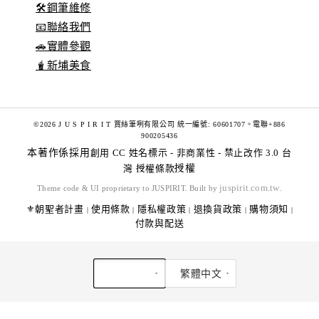
🛠️鋼筆維修
📧聯絡我們
🚗實體參觀
🧋新埔美食
©2026 J U S P I R I T 賈絲筆咧有限公司 統一編號: 60601707。電聯+886
900205436
本著作係採用
創用 CC 姓名標示 - 非商業性 - 禁止改作 3.0 台
灣 授權條款
授權
juspirit.com.tw
Theme code & UI proprietary to JUSPIRIT. Built by
.
⚜️朝聖者計畫
使用條款
隱私權政策
退換貨政策
購物須知
|
|
|
|
|
付款與配送