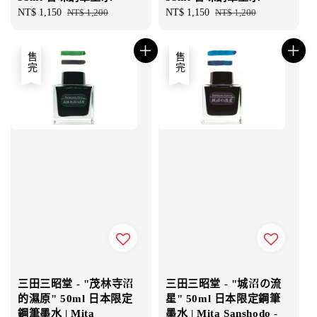
Sale
NT$ 1,150
Regular
NT$ 1,200
Sale
NT$ 1,150
Regular
NT$ 1,200
price
price
price
price
售完
售完
三田三昭堂 - "茂林寺沼
三田三昭堂 - "城沼の流
的濕原" 50ml 日本限定
星" 50ml 日本限定鋼筆
鋼筆墨水 | Mita
墨水 | Mita Sanshodo -