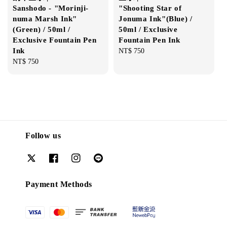
Sanshodo - "Morinji-
"Shooting Star of
numa Marsh Ink"
Jonuma Ink"(Blue) /
(Green) / 50ml /
50ml / Exclusive
Exclusive Fountain Pen
Fountain Pen Ink
Ink
Regular
NT$ 750
Regular
NT$ 750
price
price
Follow us
Payment Methods