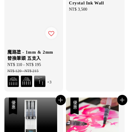
Crystal Ink Wall
Regular
NT$ 3,500
price
魔路塗 - 1mm & 2mm
替換筆頭 五支入
Sale
NT$ 110
-
NT$ 195
Regular
price
NT$ 120
-
NT$ 215
price
+3
優惠
優惠