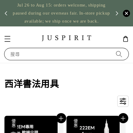
Jul 26 to Aug 15: orders welcome, shipping
暫停寄
US orde
paused during our overseas fair. In-store pickup
available; we ship once we are back.
搜尋
西洋書法用具
優惠
優惠