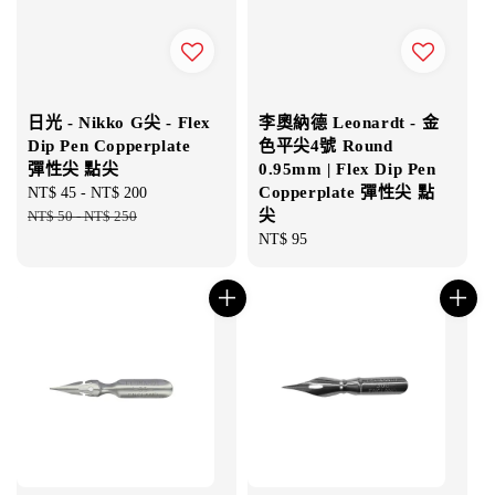
日光 - Nikko G尖 - Flex
李奧納德 Leonardt - 金
Dip Pen Copperplate
色平尖4號 Round
彈性尖 點尖
0.95mm | Flex Dip Pen
Copperplate 彈性尖 點
Sale
NT$ 45
-
NT$ 200
Regular
尖
price
NT$ 50
-
NT$ 250
price
Regular
NT$ 95
price