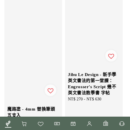
Jibu Le Design - 新手學
英文書法的第一堂課：
Engrosser's Script 幾不
英文書法教學書 字帖
Regular
NT$ 270
-
NT$ 630
price
魔路塗 - 4mm 替換筆頭
五支入
Sale
NT$ 80
-
NT$ 120
Regular
price
NT$ 90
-
NT$ 130
price