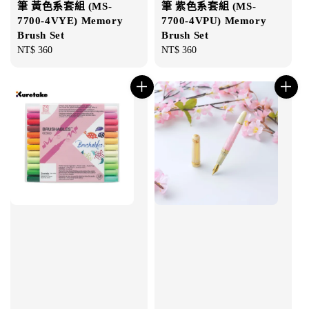
筆 黃色系套組 (MS-
筆 紫色系套組 (MS-
7700-4VYE) Memory
7700-4VPU) Memory
Brush Set
Brush Set
Regular
NT$ 360
Regular
NT$ 360
price
price