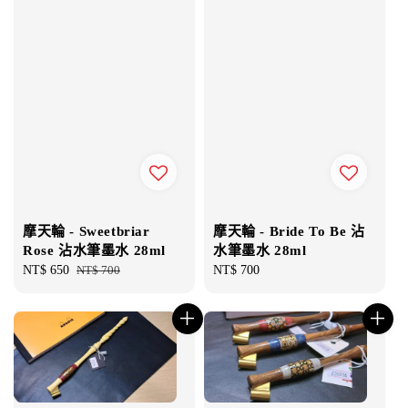
摩天輪 - Sweetbriar
摩天輪 - Bride To Be 沾
Rose 沾水筆墨水 28ml
水筆墨水 28ml
Sale
NT$ 650
Regular
NT$ 700
Regular
NT$ 700
price
price
price