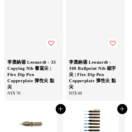
李奧納德 Leonardt - 33
李奧納德 Leonardt -
Copying Nib 書寫尖 |
300 Ballpoint Nib 細字
Flex Dip Pen
尖 | Flex Dip Pen
Copperplate 彈性尖 點
Copperplate 彈性尖 點
尖
尖
Regular
NT$ 70
Regular
NT$ 60
price
price