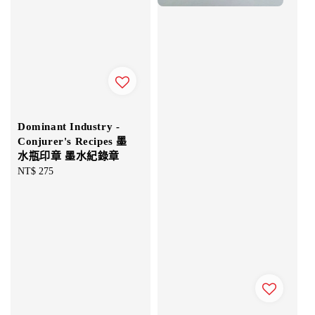
Dominant Industry -
Conjurer's Recipes 墨
水瓶印章 墨水紀錄章
Regular
NT$ 275
price