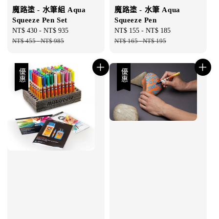
魔路塗 - 水筆組 Aqua
魔路塗 - 水筆 Aqua
Squeeze Pen Set
Squeeze Pen
Sale
NT$ 430
-
NT$ 935
Regular
Sale
NT$ 155
-
NT$ 185
Regular
price
NT$ 455
-
NT$ 985
price
price
NT$ 165
-
NT$ 195
price
優惠
優惠