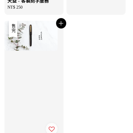
天益 - 客製刻字服務
Regular
NT$ 250
price
售完