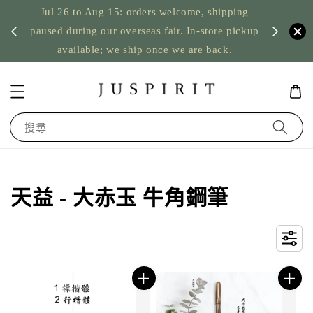
Jul 26 to Aug 15: orders welcome, shipping
暫停寄
US orde
paused during our overseas fair. In-store pickup
available; we ship once we are back.
搜尋
天益 - 大赤玉 牛角鋼筆