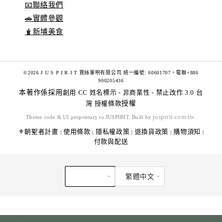
📧聯絡我們
🚗實體參觀
🧋新埔美食
©2026 J U S P I R I T 賈絲筆咧有限公司 統一編號: 60601707。電聯+886
900205436
本著作係採用
創用 CC 姓名標示 - 非商業性 - 禁止改作 3.0 台
灣 授權條款
授權
juspirit.com.tw
Theme code & UI proprietary to JUSPIRIT. Built by
.
⚜️朝聖者計畫
使用條款
隱私權政策
退換貨政策
購物須知
|
|
|
|
|
付款與配送