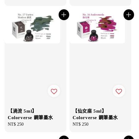
price
【渦流 5ml】
【仙女座 5ml】
Colorverse 鋼筆墨水
Colorverse 鋼筆墨水
Regular
NT$ 250
Regular
NT$ 250
price
price