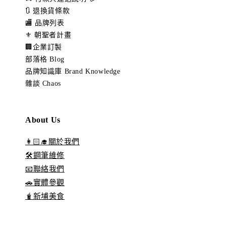
🔃 退換貨條款
🏬 品牌列表
⚜️ 朝聖者計畫
🏢企業訂製
部落格 Blog
品牌知識庫 Brand Knowledge
雜談 Chaos
About Us
👩🏻‍🎓關於我們
🛠️鋼筆維修
📧聯絡我們
🚗實體參觀
🧋新埔美食