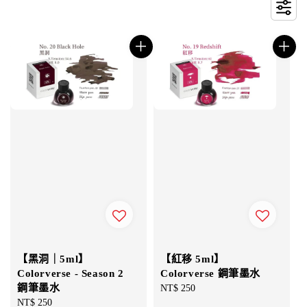
【黑洞｜5ml】
【紅移 5ml】
Colorverse - Season 2
Colorverse 鋼筆墨水
鋼筆墨水
Regular
NT$ 250
Regular
NT$ 250
price