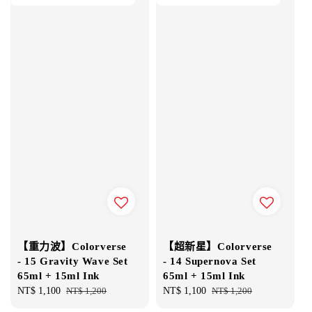
【重力波】Colorverse
【超新星】Colorverse
- 15 Gravity Wave Set
- 14 Supernova Set
65ml + 15ml Ink
65ml + 15ml Ink
Sale
NT$ 1,100
Regular
NT$ 1,200
Sale
NT$ 1,100
Regular
NT$ 1,200
price
price
price
price