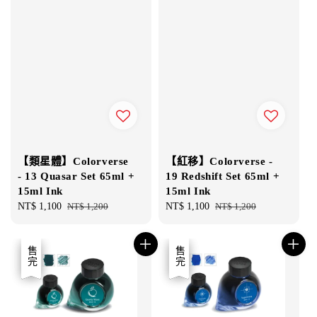
【類星體】Colorverse
【紅移】Colorverse -
- 13 Quasar Set 65ml +
19 Redshift Set 65ml +
15ml Ink
15ml Ink
Sale
NT$ 1,100
Regular
NT$ 1,200
Sale
NT$ 1,100
Regular
NT$ 1,200
price
price
price
price
優惠
售完
優惠
售完