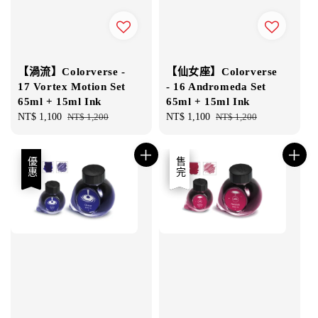
【渦流】Colorverse -
【仙女座】Colorverse
17 Vortex Motion Set
- 16 Andromeda Set
65ml + 15ml Ink
65ml + 15ml Ink
Sale
NT$ 1,100
Regular
NT$ 1,200
Sale
NT$ 1,100
Regular
NT$ 1,200
price
price
price
price
優惠
優惠
售完