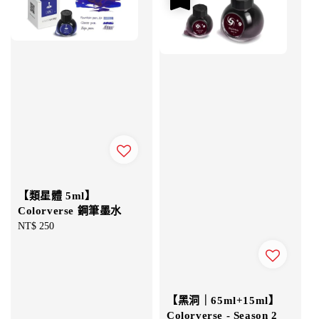
【類星體 5ml】
Colorverse 鋼筆墨水
Regular
NT$ 250
price
【黑洞｜65ml+15ml】
Colorverse - Season 2