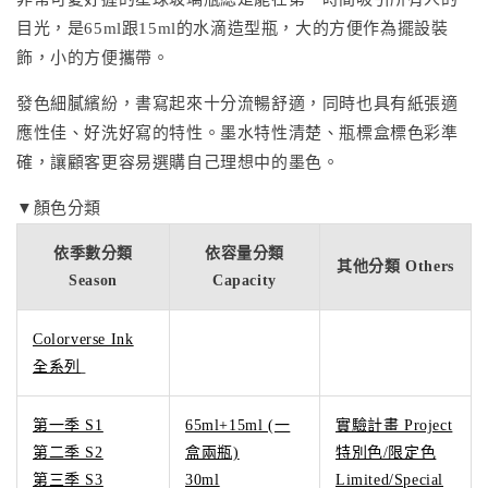
目光，是65ml跟15ml的水滴造型瓶，大的方便作為擺設裝
飾，小的方便攜帶。
發色細膩繽紛，書寫起來十分流暢舒適，同時也具有紙張適
應性佳、好洗好寫的特性。墨水特性清楚、瓶標盒標色彩準
確，讓顧客更容易選購自己理想中的墨色。
▼顏色分類
依季數分類
依容量分類
其他分類 Others
Season
Capacity
Colorverse Ink
全系列
第一季 S1
65ml+15ml (一
實驗計畫 Project
第二季 S2
盒兩瓶)
特別色/限定色
第三季 S3
30ml
Limited/Special