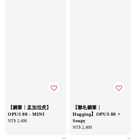
【鋼筆｜孟加拉虎】
【聯名鋼筆｜
OPUS 88 - MINI
Hugging】OPUS 88 ×
Soupy
Regular
NT$ 2,400
price
Regular
NT$ 2,400
price