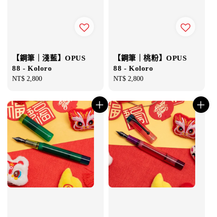
【鋼筆｜淺藍】OPUS
【鋼筆｜桃粉】OPUS
88 - Koloro
88 - Koloro
Regular
NT$ 2,800
Regular
NT$ 2,800
price
price