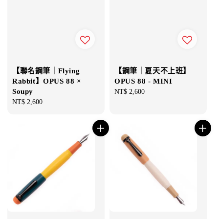
【聯名鋼筆｜Flying
【鋼筆｜夏天不上班】
Rabbit】OPUS 88 ×
OPUS 88 - MINI
Soupy
Regular
NT$ 2,600
Regular
NT$ 2,600
price
price