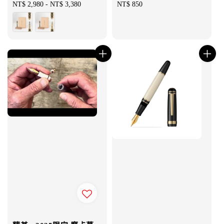
Regular
NT$ 2,980
-
NT$ 3,380
Regular
NT$ 850
price
price