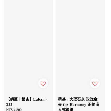
【鋼筆｜銀杏】Laban -
精基 - 大理石灰 玫瑰金
325
夾 the Harmony 正統滴
入式鋼筆
Regular
NT$ 4,800