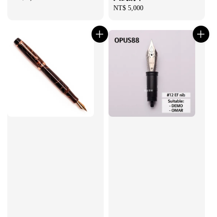
price
Regular
NT$ 5,000
price