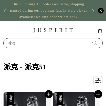
Jul 26 to Aug 15: orders welcome, shipping
暫停寄
US orde
paused during our overseas fair. In-store pickup
available; we ship once we are back.
搜尋
派克 - 派克51
優惠
優惠