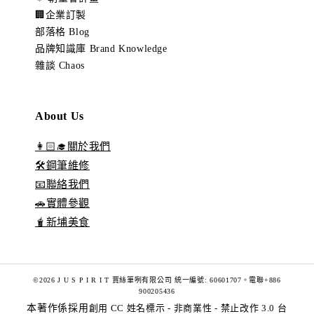
🏢企業訂製
部落格 Blog
品牌知識庫 Brand Knowledge
雜談 Chaos
About Us
👩🏻‍🎓關於我們
🛠️鋼筆維修
📧聯絡我們
🚗實體參觀
🧋新埔美食
©2026 J U S P I R I T 賈絲筆咧有限公司 統一編號: 60601707。電聯+886
900205436
本著作係採用
創用 CC 姓名標示 - 非商業性 - 禁止改作 3.0 台