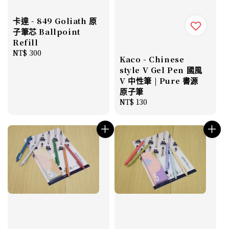
卡達 - 849 Goliath 原
子筆芯 Ballpoint
Refill
Regular
NT$ 300
Kaco - Chinese
price
style V Gel Pen 國風
V 中性筆 | Pure 書源
原子筆
Regular
NT$ 130
price