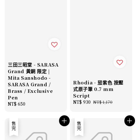
三田三昭堂 - SARASA
Grand 黃銅 限定 |
Mita Sanshodo -
Rhodia - 茄紫色 按壓
SARASA Grand /
式原子筆 0.7 mm
Brass / Exclusive
Script
Pen
Sale
NT$ 930
Regular
NT$ 1,170
Regular
NT$ 650
price
price
price
售完
售完