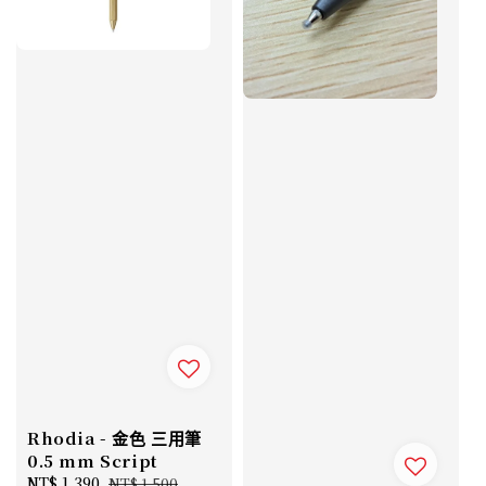
Rhodia - 金色 三用筆
0.5 mm Script
Sale
NT$ 1,390
Regular
NT$ 1,500