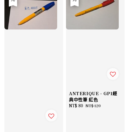
ANTERIQUE - GP1經
典中性筆 紅色
Sale
NT$ 80
Regular
NT$ 120
price
price