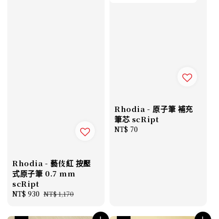
Rhodia - 原子筆 補充
筆芯 scRipt
Regular
NT$ 70
price
Rhodia - 藝伎紅 按壓
式原子筆 0.7 mm
scRipt
Sale
NT$ 930
Regular
NT$ 1,170
price
price