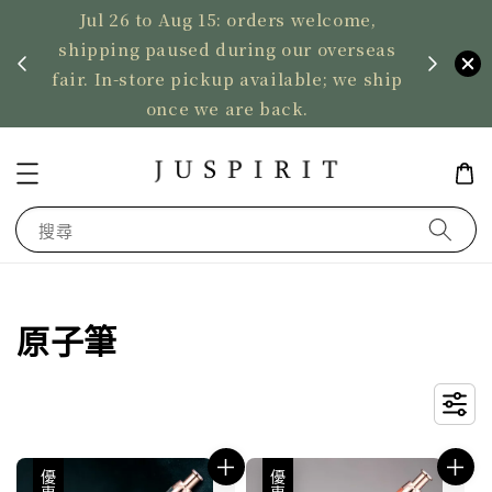
Jul 26 to Aug 15: orders welcome,
、暫停寄
shipping paused during our overseas
US ord
fair. In-store pickup available; we ship
2,50
once we are back.
搜尋
原子筆
優惠
優惠