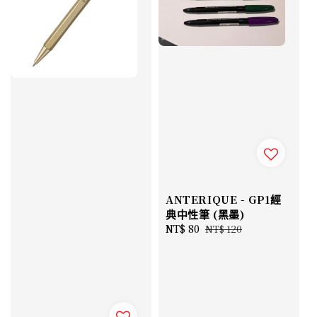
ANTERIQUE - GP1經
典中性筆 (黑墨)
Sale
NT$ 80
Regular
NT$ 120
price
price