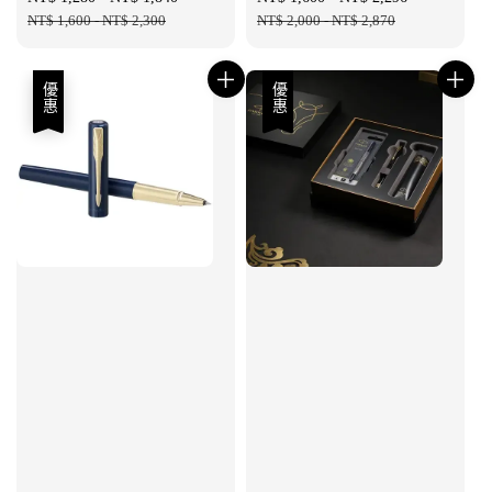
price
NT$ 1,600
-
NT$ 2,300
price
price
NT$ 2,000
-
NT$ 2,870
price
優惠
優惠