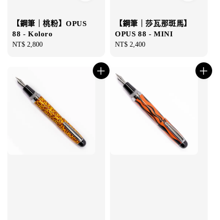
【鋼筆｜桃粉】OPUS
【鋼筆｜莎瓦那斑馬】
88 - Koloro
OPUS 88 - MINI
Regular
NT$ 2,800
Regular
NT$ 2,400
price
price