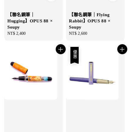
【聯名鋼筆｜
【聯名鋼筆｜Flying
Hugging】OPUS 88 ×
Rabbit】OPUS 88 ×
Soupy
Soupy
Regular
NT$ 2,400
Regular
NT$ 2,600
price
price
優惠