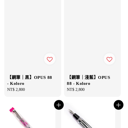
【鋼筆｜黑】OPUS 88
【鋼筆｜淺藍】OPUS
- Koloro
88 - Koloro
Regular
NT$ 2,800
Regular
NT$ 2,800
price
price