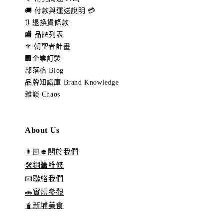
🚚 付款與運送說明 💳
🔃 退換貨條款
🏬 品牌列表
⚜️ 朝聖者計畫
🏢企業訂製
部落格 Blog
品牌知識庫 Brand Knowledge
雜談 Chaos
About Us
👩🏻‍🎓關於我們
🛠️鋼筆維修
📧聯絡我們
🚗實體參觀
🧋新埔美食