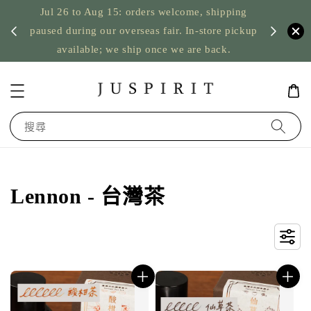
Jul 26 to Aug 15: orders welcome, shipping
暫停寄
US orde
paused during our overseas fair. In-store pickup
available; we ship once we are back.
搜尋
Lennon - 台灣茶