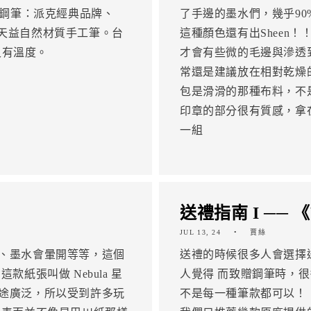
格鋼筆：派克經典品牌、
了手邊的墨水們，幾乎9
計、天益自然材質手工筆。台
這種顏色還有出Sheen
又有溫度。
才會有些微的毛邊與滲透
常還是建議放在相對乾燥的
包是滑滑的那種布料，不是
印章的部分很有質感，拿
一組
送禮指南 I ──
JUL 13, 24
賈絲
、墨水會暈開等等，這個
送禮的時候很多人會選擇
紙張叫做 Nebula 星
人覺得 而致贈鋼筆時，
途廣泛，所以受到許多玩
不是每一種筆款都可以！