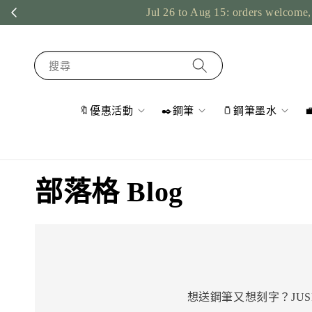
Jul 26 to Aug 15: orders welcome, 
搜尋
🔖優惠活動
✒️鋼筆
🫙鋼筆墨水
部落格 Blog
想送鋼筆又想刻字？JU