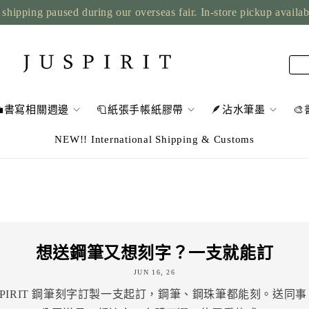
shipping paused during our overseas fair. In-store pickup availa
💼書寫相關週邊
🧻紙張手帳紙膠帶
🪶沾水筆墨

NEW!! International Shipping & Customs
想送鋼筆又想刻字？一支就能訂
JUN 16, 26
SPIRIT 鋼筆刻字訂製一支起訂，鋼筆、鋼珠筆都能刻。送同