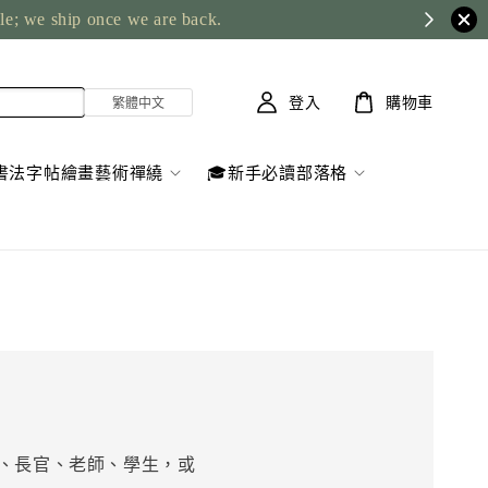
ble; we ship once we are back.
登入
購物車
書法字帖繪畫藝術禪繞
🎓新手必讀部落格
事、長官、老師、學生，或