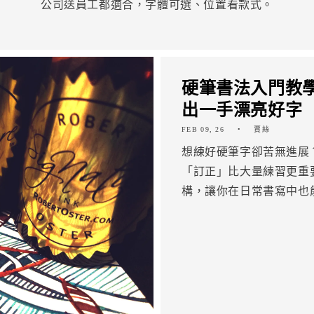
公司送員工都適合，字體可選、位置看款式。
硬筆書法入門教學
出一手漂亮好字
FEB 09, 26
賈絲
想練好硬筆字卻苦無進展
「訂正」比大量練習更重
構，讓你在日常書寫中也