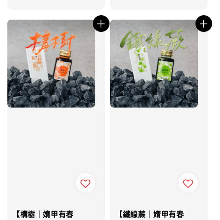
price
【構樹｜媠甲有春
【鐵線蕨｜媠甲有春