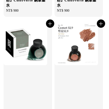
粉】Colorverse 鋼筆墨
粉】Colorverse 鋼筆墨
水
水
Regular
NT$ 900
Regular
NT$ 900
price
price