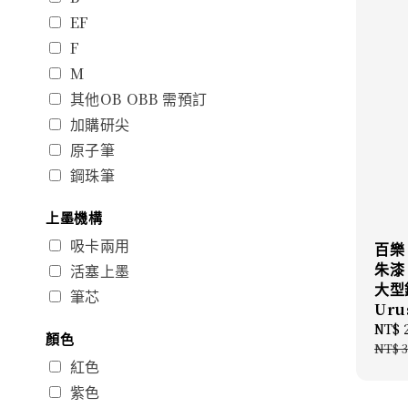
EF
F
M
其他OB OBB 需預訂
加購研尖
原子筆
鋼珠筆
上墨機構
吸卡兩用
百樂 
朱漆
活塞上墨
大型
筆芯
Uru
Sale
NT$ 
顏色
price
NT$ 3
紅色
紫色