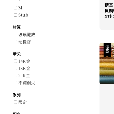
F
精基
M
貝鋼
Stub
Sale
NT$ 
price
材質
玻璃纖維
硬橡膠
優惠
筆尖
14K金
18K金
21K金
不鏽鋼尖
系列
限定