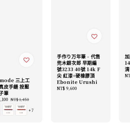
手作り万年筆 - 代售
加
兜木銀次郎 早期編
1
號3233 40號 14k F
清
尖 紅漆+硬橡膠頂
Re
NT
nmode 三上工
Ebonite Urushi
pr
- 真皮手縫 按壓
Regular
NT$ 9,600
子筆
price
,100
Regular
NT$ 1,450
price
+7