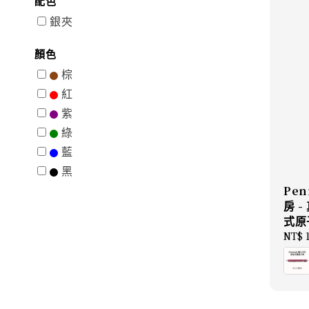
配色
銀夾
顏色
棕
紅
紫
綠
藍
黑
Pe
房 
式原
Sale
NT$ 1
price