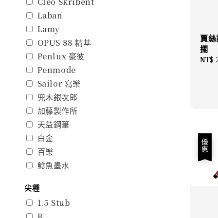
Cleo Skribent
Laban
Lamy
賈絲
OPUS 88 精基
擱
Penlux 豪彼
Regu
NT$ 
Penmode
price
Sailor 寫樂
兜木銀次郎
加藤製作所
天益鋼筆
白金
優惠
百樂
鯰魚墨水
尖種
1.5 Stub
B