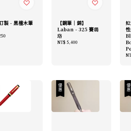
訂製 - 黑檀木筆
【鋼筆｜錦】
鯰
Laban - 325 賽璐
性
珞
B
lar
250
B
Regular
NT$ 5,400
price
P
Re
NT
pr
優惠
優