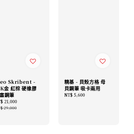
eo Skribent -
精基 - 貝殼方格 母
4K金 紅棕 硬橡膠
貝鋼筆 吸卡兩用
塞鋼筆
Regular
NT$ 5,600
price
le
$ 21,000
Regular
ice
price
$ 29,000