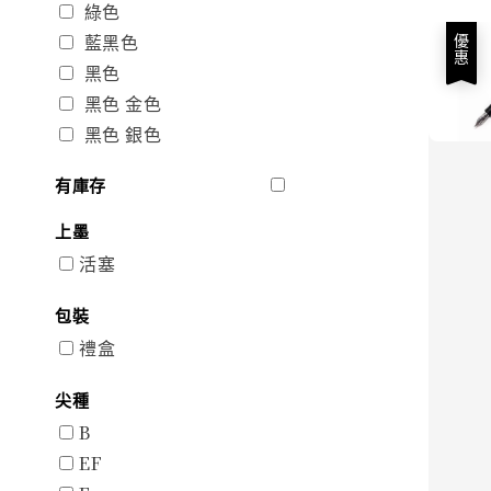
綠色
藍黑色
優惠
黑色
黑色 金色
黑色 銀色
有庫存
上墨
活塞
包裝
禮盒
尖種
B
EF