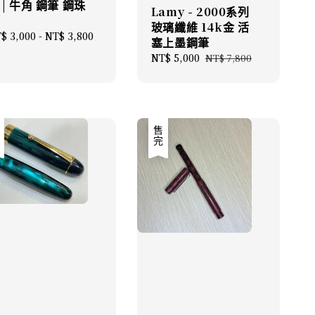
 | 牛角 鋼筆 鋼珠
Lamy - 2000系列
玻璃纖維 14k金 活
gular
$ 3,000
-
NT$ 3,800
塞上墨鋼筆
ice
Sale
NT$ 5,000
Regular
NT$ 7,800
price
price
完
售完