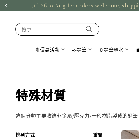
Jul 26 to Aug 15: orders welcome, shippi
搜尋
🔖優惠活動
✒️鋼筆
🫙鋼筆墨水
特殊材質
這個分類主要收錄非金屬/壓克力/一般樹脂製成的鋼
排列方式
重置