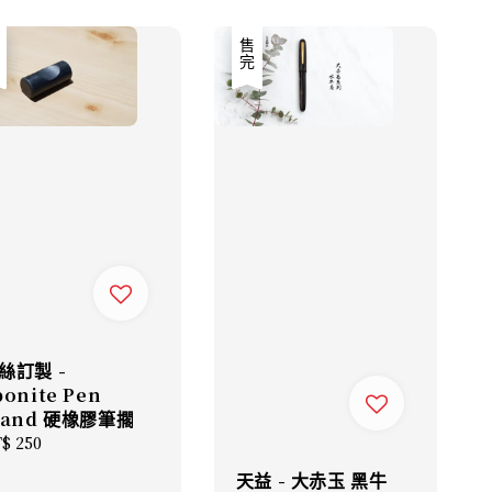
完
售完
絲訂製 -
bonite Pen
tand 硬橡膠筆擱
gular
$ 250
ice
天益 - 大赤玉 黑牛