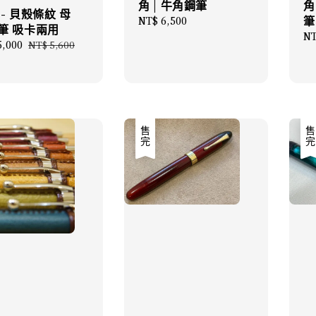
角 | 牛角鋼筆
角
 - 貝殼條紋 母
筆
Regular
NT$ 6,500
筆 吸卡兩用
price
Re
NT
5,000
Regular
NT$ 5,600
pr
price
售完
售