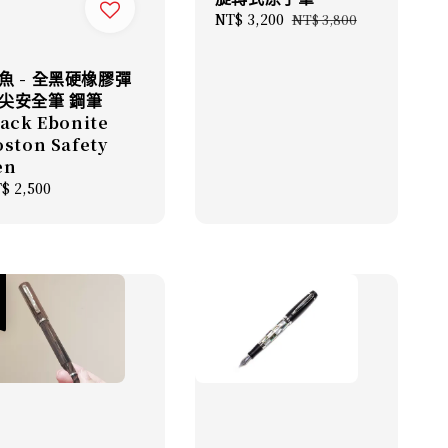
Sale
NT$ 3,200
Regular
NT$ 3,800
price
price
魚 - 全黑硬橡膠彈
尖安全筆 鋼筆
lack Ebonite
oston Safety
en
gular
$ 2,500
ice
惠