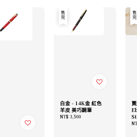
售完
售
白金 - 14K金 紅色
賈
羊皮 美巧鋼筆
E
S
Regular
NT$ 3,500
price
Re
NT
pr