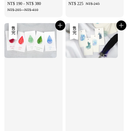
Sale
NT$ 190
-
NT$ 380
Regular
Sale
NT$ 225
Regular
NT$ 245
price
NT$ 205
-
NT$ 410
price
price
price
優惠
售完
優惠
售完