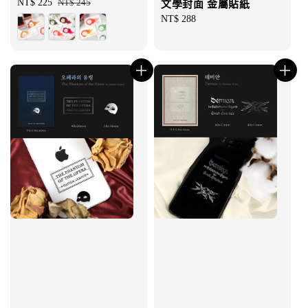
Sale
NT$ 225
Regular
NT$ 245
文學封面 金屬貼紙
price
price
Regular
NT$ 288
price