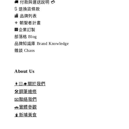
🚚 付款與運送說明 💳
🔃 退換貨條款
🏬 品牌列表
⚜️ 朝聖者計畫
🏢企業訂製
部落格 Blog
品牌知識庫 Brand Knowledge
雜談 Chaos
About Us
👩🏻‍🎓關於我們
🛠️鋼筆維修
📧聯絡我們
🚗實體參觀
🧋新埔美食