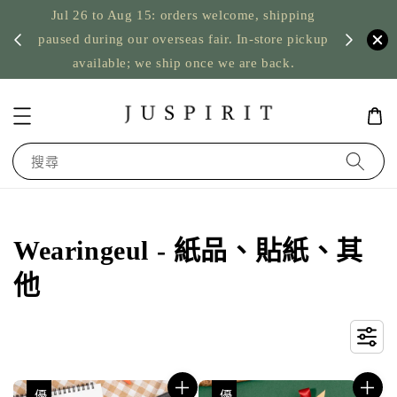
Jul 26 to Aug 15: orders welcome, shipping
暫停寄
US orde
paused during our overseas fair. In-store pickup
available; we ship once we are back.
搜尋
Wearingeul - 紙品、貼紙、其
他