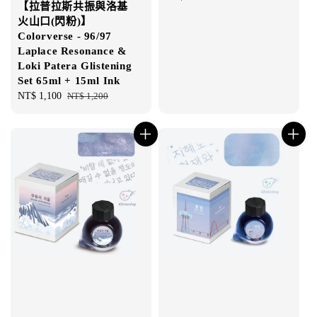
【拉普拉斯共振與洛基
price
火山口(閃粉)】
Colorverse - 96/97
Laplace Resonance &
Loki Patera Glistening
Set 65ml + 15ml Ink
Sale
NT$ 1,100
Regular
NT$ 1,200
price
price