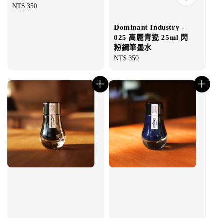
Regular
NT$ 350
price
Dominant Industry -
025 高麗青瓷 25ml 閃
粉鋼筆墨水
Regular
NT$ 350
price