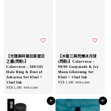
【光環與阿德拉斯提亞
【木衛三與閃爍冰月球
之塵(閃粉)】
(閃粉)】Colorverse -
Colorverse - 100/101
98/99 Ganymede & Icy
Halo Ring & Dust of
Moon Glistening Set
Adrastea Set 65ml +
65ml + 15ml Ink
15ml Ink
Sale
NT$ 1,100
Regular
NT$ 1,200
Sale
NT$ 1,100
Regular
NT$ 1,200
price
price
price
price
優惠