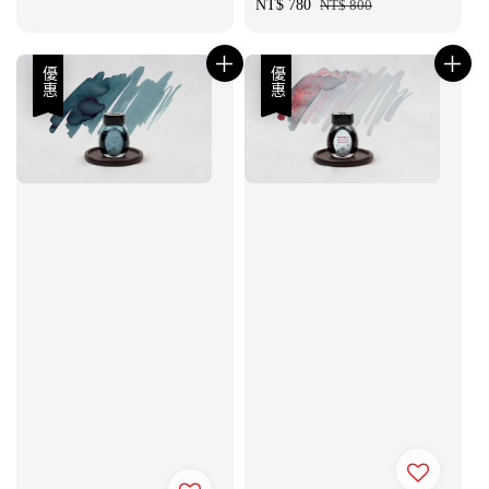
Sale
NT$ 780
Regular
NT$ 800
price
price
優惠
優惠