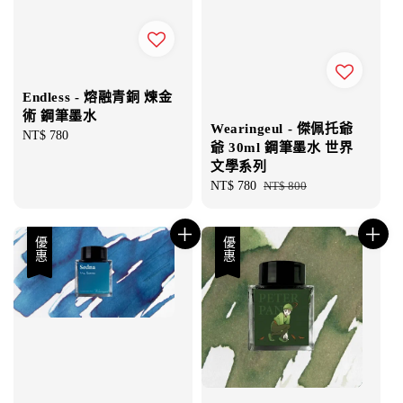
Endless - 熔融青銅 煉金
術 鋼筆墨水
Wearingeul - 傑佩托爺
Regular
NT$ 780
爺 30ml 鋼筆墨水 世界
price
文學系列
Sale
NT$ 780
Regular
NT$ 800
price
price
優惠
優惠