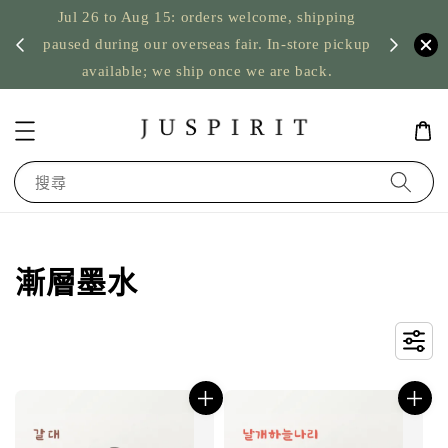
l 26 to Aug 15: orders welcome, shipping
US orders: taxes 
ed during our overseas fair. In-store pickup
nothing to
available; we ship once we are back.
搜尋
漸層墨水