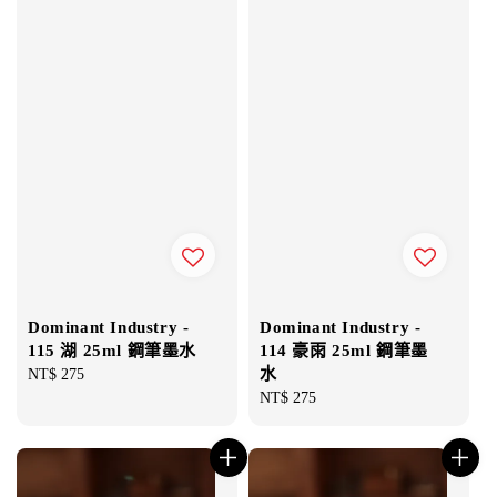
Dominant Industry -
Dominant Industry -
115 湖 25ml 鋼筆墨水
114 豪雨 25ml 鋼筆墨
水
Regular
NT$ 275
price
Regular
NT$ 275
price