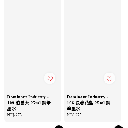
Dominant Industry -
Dominant Industry -
109 伯爵茶 25ml 鋼筆
106 長春花藍 25ml 鋼
墨水
筆墨水
Regular
NT$ 275
Regular
NT$ 275
price
price