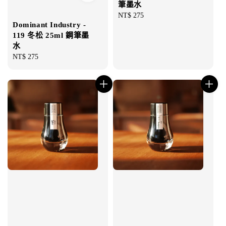
筆墨水
Regular
NT$ 275
Dominant Industry -
price
119 冬松 25ml 鋼筆墨
水
Regular
NT$ 275
price