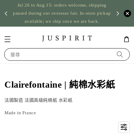
Jul 26 to Aug 15: orders welcome, shipping
暫停寄
US orde
paused during our overseas fair. In-store pickup
available; we ship once we are back.
搜尋
Clairefontaine | 純棉水彩紙
法國製造 法國高級純棉紙 水彩紙
Made in France