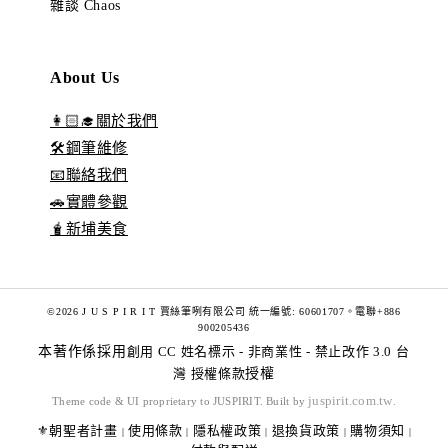
雜談 Chaos
About Us
👩🏻‍🎓關於我們
🛠️鋼筆維修
📧聯絡我們
🚗實體參觀
🧋新埔美食
©2026 J U S P I R I T 賈絲筆咧有限公司 統一編號: 60601707。電聯+886
900205436
本著作係採用
創用 CC 姓名標示 - 非商業性 - 禁止改作 3.0 台
灣 授權條款
授權
juspirit.com.tw
Theme code & UI proprietary to JUSPIRIT. Built by
.
⚜️朝聖者計畫
使用條款
隱私權政策
退換貨政策
購物須知
|
|
|
|
|