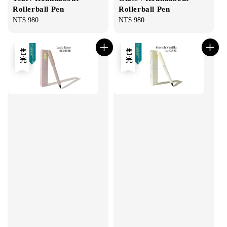
Rollerball Pen
Rollerball Pen
Regular
NT$ 980
Regular
NT$ 980
price
price
售完
售完