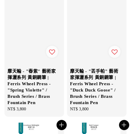
摩天輪 - "春紫" 藝術家
摩天輪 - "丟手帕" 藝術
揮灑系列 黃銅鋼筆 |
家揮灑系列 黃銅鋼筆 |
Ferris Wheel Press -
Ferris Wheel Press -
"Spring Violette" /
"Duck Duck Goose" /
Brush Series / Brass
Brush Series / Brass
Fountain Pen
Fountain Pen
Regular
NT$ 3,800
Regular
NT$ 3,800
price
price