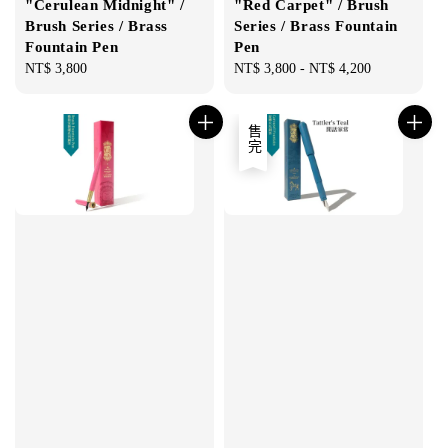
"Cerulean Midnight" /
"Red Carpet" / Brush
Brush Series / Brass
Series / Brass Fountain
Fountain Pen
Pen
Regular
NT$ 3,800
Regular
NT$ 3,800
-
NT$ 4,200
price
price
售完