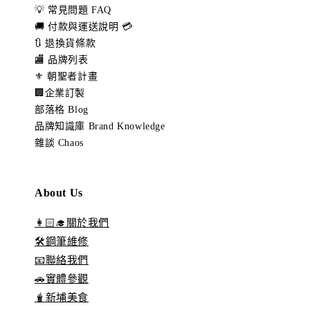
💡 常見問題 FAQ
🚚 付款與運送說明 💳
🔃 退換貨條款
🏬 品牌列表
⚜️ 朝聖者計畫
🏢企業訂製
部落格 Blog
品牌知識庫 Brand Knowledge
雜談 Chaos
About Us
👩🏻‍🎓關於我們
🛠️鋼筆維修
📧聯絡我們
🚗實體參觀
🧋新埔美食