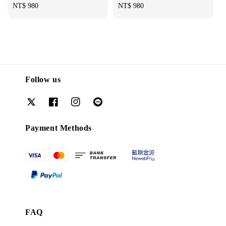
Regular
NT$ 980
Regular
NT$ 980
price
price
Follow us
Payment Methods
FAQ