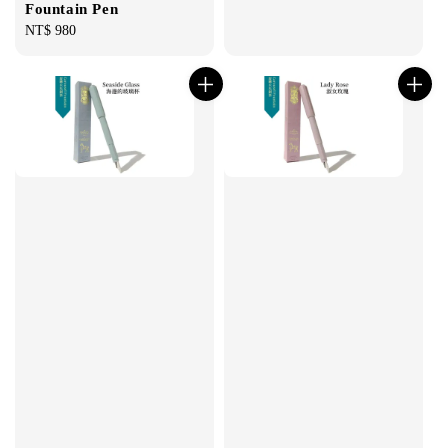
Fountain Pen
Regular
NT$ 980
price