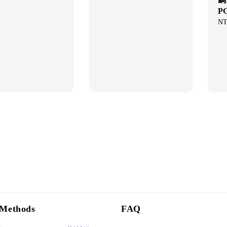
P
Sal
NT
pri
Methods
FAQ