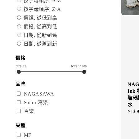
按字母順序, A-Z
按字母順序, Z-A
價錢, 從低到高
價錢, 從高到低
日期, 從新到舊
日期, 從舊到新
價格
NT$
95
NT$
11500
品牌
NAG
Ink
NAGASAWA
玻璃
Sailor 寫樂
水
百樂
Sale
NT$ 9
price
尖種
MF