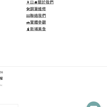
👩🏻‍🎓關於我們
🛠️鋼筆維修
📧聯絡我們
🚗實體參觀
🧋新埔美食
36
權
tw
.