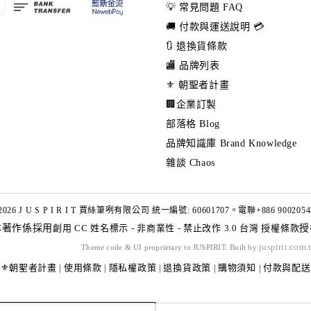
💡 常見問題 FAQ
🚚 付款與運送說明 💳
🔃 退換貨條款
🏬 品牌列表
⚜️ 朝聖者計畫
🏢企業訂製
部落格 Blog
品牌知識庫 Brand Knowledge
雜談 Chaos
2026 J U S P I R I T 賈絲筆咧有限公司 統一編號: 60601707。電聯+886 9002054
本著作係採用
創用 CC 姓名標示 - 非商業性 - 禁止改作 3.0 台灣 授權條款
授
juspirit.com.
Theme code & UI proprietary to JUSPIRIT. Built by
⚜️朝聖者計畫
使用條款
隱私權政策
退換貨政策
購物須知
付款與配送
|
|
|
|
|