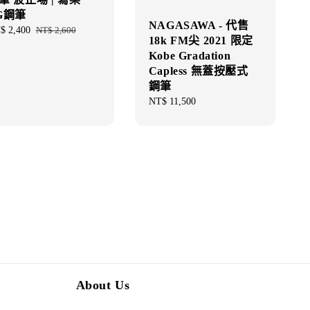
G鋼筆
NAGASAWA - 代售
e
$ 2,400
Regular
NT$ 2,600
18k FM尖 2021 限定
ce
price
Kobe Gradation
Capless 無蓋按壓式
鋼筆
Regular
NT$ 11,500
price
About Us