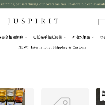
shipping paused during our overseas fair. In-store pickup availa
💼書寫相關週邊
🧻紙張手帳紙膠帶
🪶沾水筆墨

NEW!! International Shipping & Customs
優惠
售完