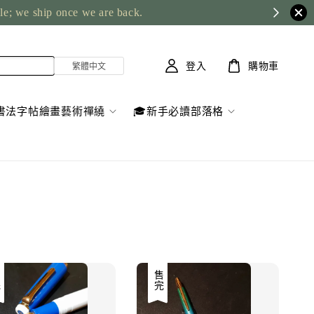
ble; we ship once we are back.
登入
購物車
書法字帖繪畫藝術禪繞
🎓新手必讀部落格
售完