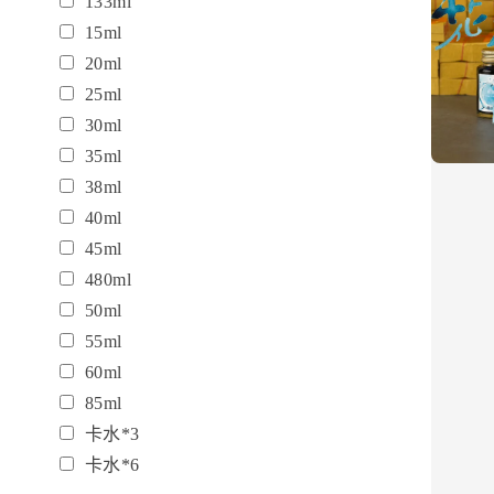
133ml
15ml
20ml
25ml
30ml
35ml
38ml
40ml
45ml
480ml
50ml
55ml
60ml
85ml
卡水*3
卡水*6