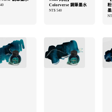
粉
Colorverse 鋼筆墨水
ar
40
墨
Regular
NT$ 540
price
Re
NT
pri