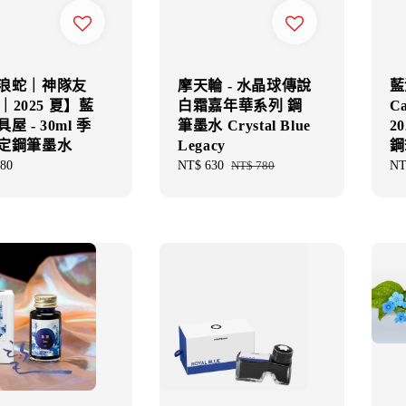
浪蛇｜神隊友
摩天輪 - 水晶球傳說
藍
.2｜2025 夏】藍
白霜嘉年華系列 鋼
Ca
屋 - 30ml 季
筆墨水 Crystal Blue
2
定鋼筆墨水
Legacy
鋼
ar
80
Sale
NT$ 630
Regular
NT$ 780
Re
NT
price
price
pri