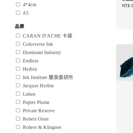
4*4cm
Regul
NT$ 5
price
A5
品牌
CARAN D'ACHE 卡達
Colorverse Ink
Dominant Industry
Endless
Herbin
Ink Institute 蘭泉墨研所
Jacques Herbin
Laban
Papier Plume
Private Reserve
Robert Oster
Rohrer & Klingner