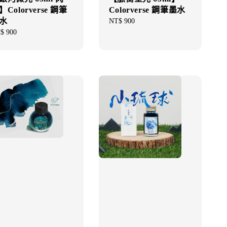
】Colorverse 鋼筆
Colorverse 鋼筆墨水
水
Regular
NT$ 900
price
gular
$ 900
ce