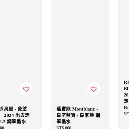
R
Bl
2
定
Ro
道具屋 - 象望
萬寶龍 Montblanc -
Re
NT
e - 2024 出去走
皇室藍寶 / 皇家藍 鋼
pri
ol.3 鋼筆墨水
筆墨水
ar
80
Regular
NT$ 860