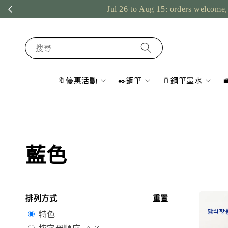
Jul 26 to Aug 15: orders welcome, 
搜尋
🔖優惠活動
✒️鋼筆
🫙鋼筆墨水
藍色
排列方式
重置
特色