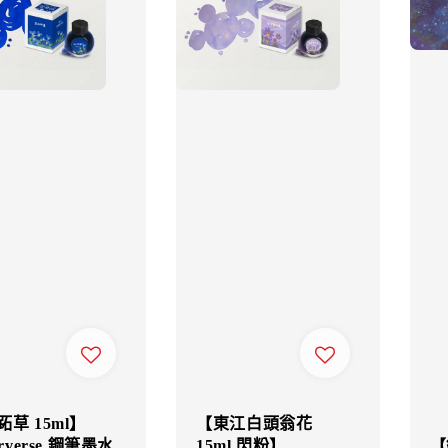
草 15ml】
【東江白頭翁花
【
orverse 鋼筆墨水
15ml 閃粉】