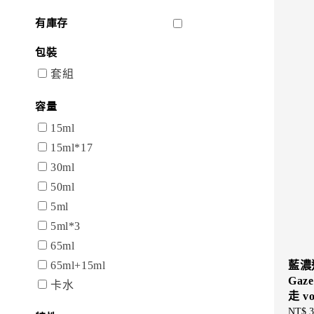
有庫存
包裝
套組
容量
15ml
15ml*17
30ml
50ml
5ml
5ml*3
65ml
藍濃
65ml+15ml
Gaz
卡水
走 v
Regul
NT$ 3