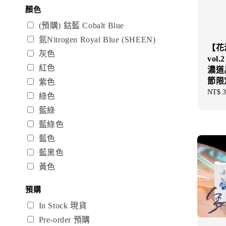
顏色
(預購) 鈷藍 Cobalt Blue
氮Nitrogen Royal Blue (SHEEN)
【花
灰色
vol
紅色
濃道具
節限
紫色
Regul
NT$ 3
綠色
price
藍綠
藍綠色
藍色
藍黑色
黃色
預購
In Stock 現貨
Pre-order 預購