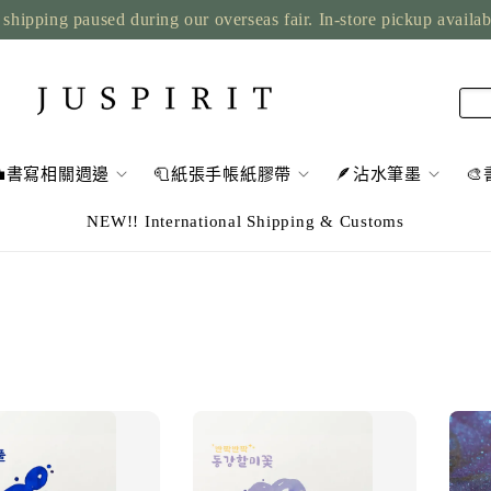
shipping paused during our overseas fair. In-store pickup availa
💼書寫相關週邊
🧻紙張手帳紙膠帶
🪶沾水筆墨

NEW!! International Shipping & Customs