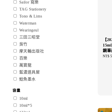
Sailor 寫樂
TAG Stationery
Tono & Lims
Waterman
Wearingeul
三田三昭堂
【20
吳竹
15ml
鋼筆
摩天輪出版社
Regul
NT$ 5
百樂
price
萬寶龍
藍濃道具屋
鯰魚墨水
容量
10ml
10ml*5