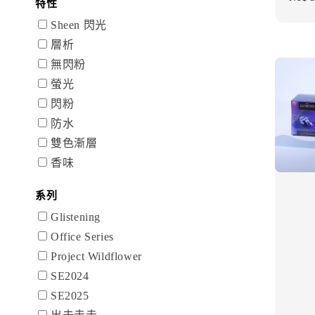
特性
price
Sheen 閃光
層析
無閃粉
螢光
閃粉
防水
雙色漸層
香味
系列
Glistening
Office Series
Project Wildflower
SE2024
SE2025