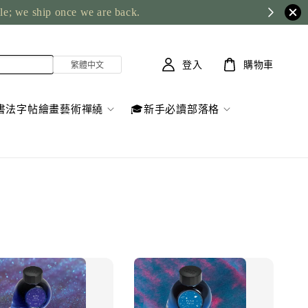
ble; we ship once we are back.
登入
購物車
書法字帖繪畫藝術禪繞
🎓新手必讀部落格