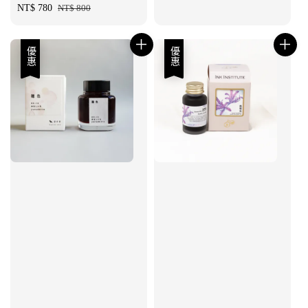
Sale
NT$ 780
Regular
NT$ 800
price
price
優惠
優惠