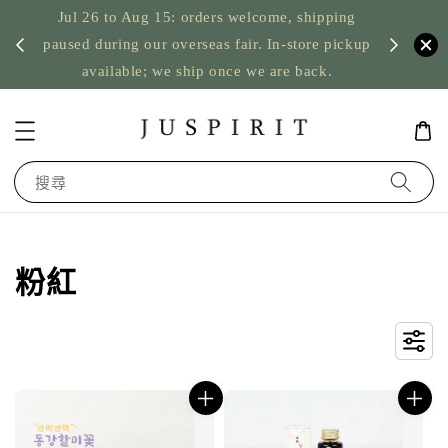
ping
US orders: taxes prepaid up to USD 2,500,
pickup
台灣筆墨
nothing to pay on delivery
搜尋
粉紅