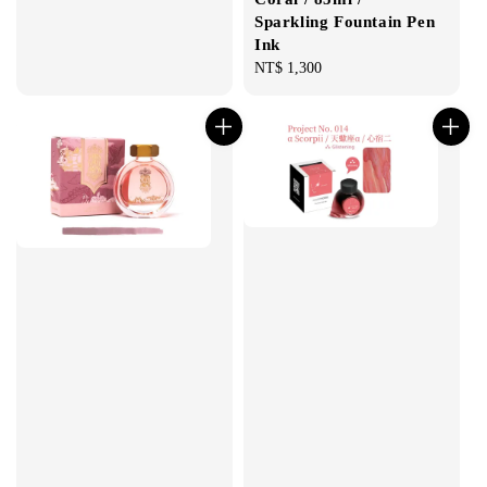
Sparkling Fountain Pen
Ink
Regular
NT$ 1,300
price