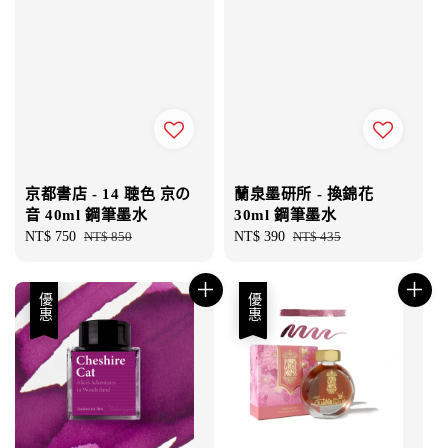
京都書店 - 14 聴色 京の
蘭泉墨研所 - 換錦花
音 40ml 鋼筆墨水
30ml 鋼筆墨水
Sale
NT$ 750
Regular
NT$ 850
Sale
NT$ 390
Regular
NT$ 435
price
price
price
price
優惠
優惠