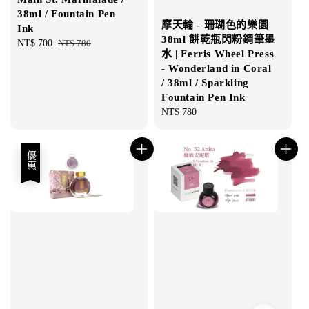
38ml / Fountain Pen
摩天輪 - 珊瑚色的樂園
Ink
38ml 餅乾瓶閃粉鋼筆墨
Sale
NT$ 700
Regular
NT$ 780
水 | Ferris Wheel Press
price
price
- Wonderland in Coral
/ 38ml / Sparkling
Fountain Pen Ink
Regular
NT$ 780
price
優惠