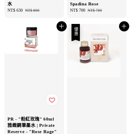
水
Spadina Rose
Sale
NT$ 630
Regular
NT$ 800
Sale
NT$ 700
Regular
NT$ 780
price
price
price
price
優惠
PR - "粉紅玫瑰" 60ml
雅緻鋼筆墨水 | Private
Reserve - "Rose Rage"