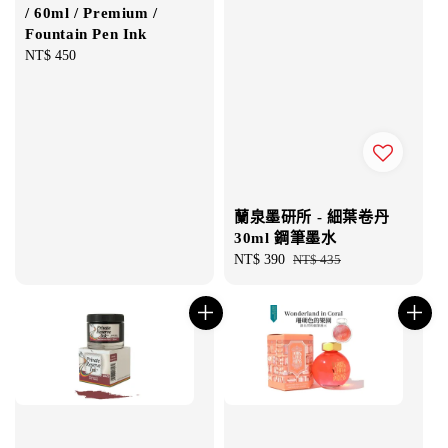
/ 60ml / Premium /
Fountain Pen Ink
Regular
NT$ 450
price
蘭泉墨研所 - 細葉卷丹
30ml 鋼筆墨水
Sale
NT$ 390
Regular
NT$ 435
price
price