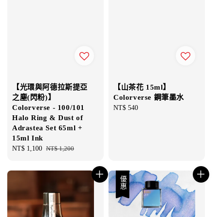
【光環與阿德拉斯提亞
【山茶花 15ml】
之塵(閃粉)】
Colorverse 鋼筆墨水
Colorverse - 100/101
Regular
NT$ 540
Halo Ring & Dust of
price
Adrastea Set 65ml +
15ml Ink
Sale
NT$ 1,100
Regular
NT$ 1,200
price
price
優惠