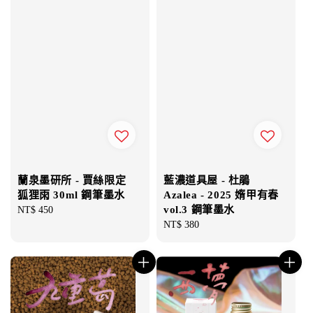
蘭泉墨研所 - 賈絲限定
藍濃道具屋 - 杜鵑
狐狸雨 30ml 鋼筆墨水
Azalea - 2025 媠甲有春
vol.3 鋼筆墨水
Regular
NT$ 450
price
Regular
NT$ 380
price