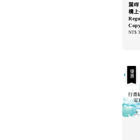
葉曄 
構上
Regu
Copy
Sale
NT$ 3
price
優惠