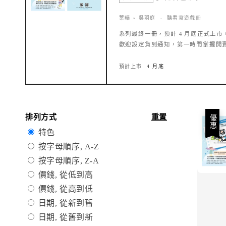
葉曄 × 吳羽庭 · 聽看寫遊戲冊
系列最終一冊，預計 4 月底正式上市
歡迎設定貨到通知，第一時間掌握開
預計上市
4 月底
排列方式
重置
優惠
特色
按字母順序, A-Z
按字母順序, Z-A
價錢, 從低到高
價錢, 從高到低
日期, 從新到舊
日期, 從舊到新