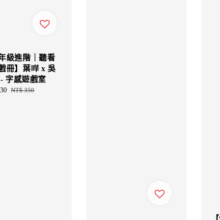
年級進階｜聽看
戲冊】葉曄 x 吳
 - 字感遊戲室
30
Regular
NT$ 350
price
【