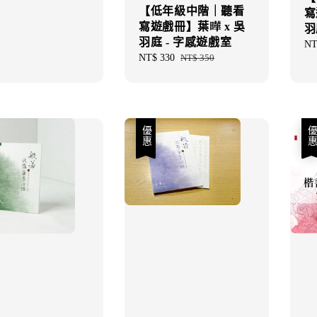
【低年級中階｜聽看
寫
寫遊戲冊】葉曄 x 吳
羽
羽庭 - 字感遊戲室
Sal
NT
Sale
NT$ 330
Regular
NT$ 350
pri
price
price
優惠
優惠