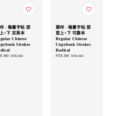
曄 - 楷書字帖 部
葉曄 - 楷書字帖 部
上+下 定頁本
首上+下 可撕本
gular Chinese
Regular Chinese
pybook Strokes
Copybook Strokes
dical
Radical
e
$ 300
Regular
NT$ 360
Sale
NT$ 300
Regular
NT$ 360
ce
price
price
price