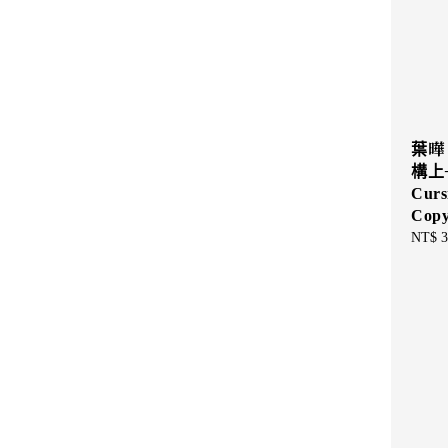
葉曄 
構上
Curs
Copy
Sale
NT$ 3
price