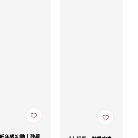
低年級初階｜聽看