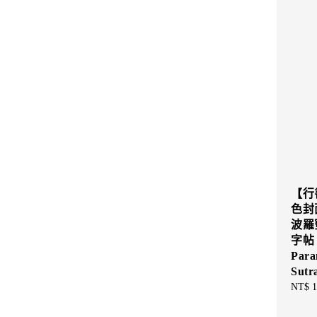
【行
色封
波羅
字帖 
Para
Sutr
Sale
NT$ 1
price