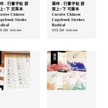
曄 - 行書字帖 部
葉曄 - 行書字帖 部
上+下 定頁本
首上+下 可撕本
rsive Chinese
Cursive Chinese
pybook Stroke
Copybook Strokes
dical
Radical
e
$ 300
Regular
NT$ 360
Sale
NT$ 300
Regular
NT$ 360
ce
price
price
price
優惠