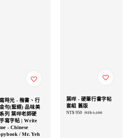
葉曄 - 硬筆行書字帖
寫時光 - 楷書、行
套組 舊版
金句(聖經) 品味美
Sale
NT$ 950
Regular
NT$ 1,100
系列 葉曄老師硬
price
price
手寫字帖 | Write
me - Chinese
pybook / Mr. Yeh