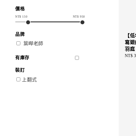
價格
NT$
150
NT$
950
品牌
【低
寫遊
葉曄老師
羽庭
Sale
NT$ 3
有庫存
price
裝訂
上翻式