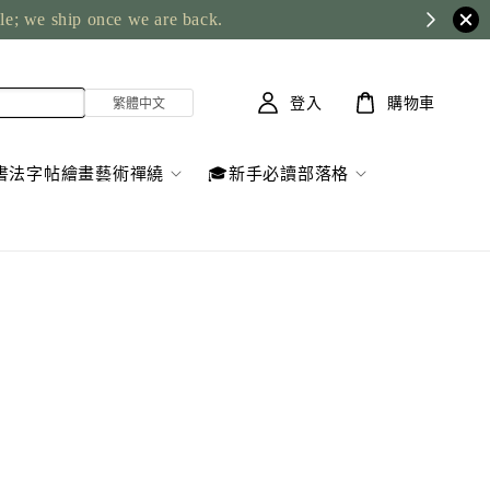
ble; we ship once we are back.
登入
購物車
書法字帖繪畫藝術禪繞
🎓新手必讀部落格