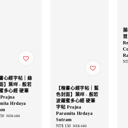
葉
首
Re
Co
Ra
Sal
NT
pri
書心經字帖｜綠
面】葉曄 - 般若
【楷書心經字帖｜藍
蜜多心經 硬筆
色封面】葉曄 - 般若
Prajna
波羅蜜多心經 硬筆
mita Hrdaya
字帖 Prajna
am
Paramita Hrdaya
50
Regular
NT$ 180
Sutram
price
Sale
NT$ 150
Regular
NT$ 180