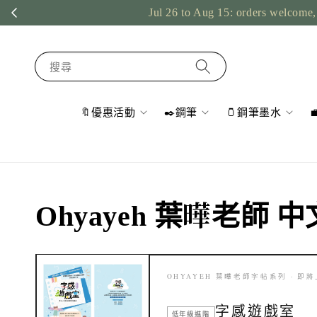
Jul 26 to Aug 15: orders welcome, 
搜尋
🔖優惠活動
✒️鋼筆
🫙鋼筆墨水
Ohyayeh 葉曄老師
OHYAYEH 葉曄老師字帖系列 · 即
字感遊戲室
低年級進階